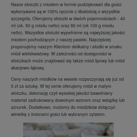
Nasze słoiczki z miodem w formie podziękowań dla gości
wykonywane są w 100% ręcznie z dbałością o wszystkie
szczegóły. Oferujemy słoiczki w dwóch pojemnościach - 40
ml (ok. 50 g miodu netto) oraz 80 ml (ok 100 g miodu
netto). Wszystkie słoiczki wypełnione są najwyższej jakości
miodem pochodzącym z naszej pasieki. Najczęściej
proponujemy naszym Klientom delikatny i słodki w smaku
miód wielokwiatowy. W zależności od dostępności w
słoiczkach może znajdować się także miód lipowy lub miód
akacjowo-łąkowy.
Ceny naszych miodków na wesele rozpoczynają się już od
5 zł za sztukę. W tej cenie oferujemy miód w małym
słoiczku, dekorację czyli wysokiej jakości bawełniany
materiał zadrukowany dowolnym wzorem oraz wstążkę lub
sznurek. Dodatkowo, możemy do miodzików dołączyć
winietkę z imionami gości lub wybranym cytatem.