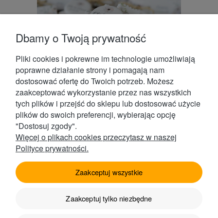
Dbamy o Twoją prywatność
Pliki cookies i pokrewne im technologie umożliwiają
poprawne działanie strony i pomagają nam
dostosować ofertę do Twoich potrzeb. Możesz
Jeżeli jeszcze zastanawiacie się czy nasze miodki ślubne
zaakceptować wykorzystanie przez nas wszystkich
będą odpowiednim upominkiem dla Waszych gości to
tych plików i przejść do sklepu lub dostosować użycie
zachęcamy do zamówienia
zestawu próbnego miodków
plików do swoich preferencji, wybierając opcję
prezentowych
w cenie 15 zł za zestaw. W skład każdego
"Dostosuj zgody".
zestawu wchodzą: dwa miodki z pełną dekoracją
Więcej o plikach cookies przeczytasz w naszej
(gramatura 50 g oraz 100 g), kilkanaście materiałów ze
Polityce prywatności.
wzorami z poprzednich realizacji, przykładowe naklejki oraz
winietki, a także kilka przykładowych wstążek.
Zaakceptuj wszystkie
Zaakceptuj tylko niezbędne