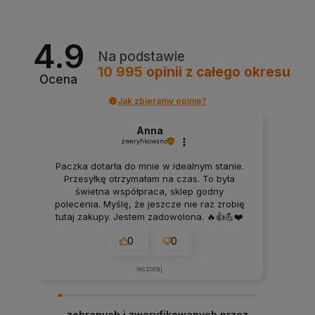
4.9
Na podstawie
10 995
opinii
z całego okresu
Ocena
Jak zbieramy opinie?
Anna
zweryfikowano
Paczka dotarła do mnie w idealnym stanie.
Przesyłkę otrzymałam na czas. To była
świetna współpraca, sklep godny
polecenia. Myślę, że jeszcze nie raz zrobię
tutaj zakupy. Jestem zadowolona. 🔥👍️💪❤️
0
0
wczoraj
zebranych i zweryfikowanych przez