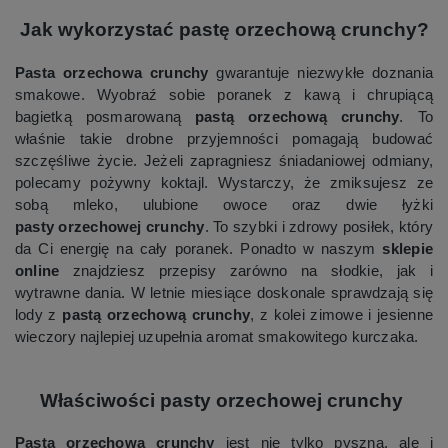
Jak wykorzystać pastę orzechową crunchy?
Pasta orzechowa crunchy
gwarantuje niezwykłe doznania
smakowe. Wyobraź sobie poranek z kawą i chrupiącą
bagietką posmarowaną
pastą orzechową crunchy
. To
właśnie takie drobne przyjemności pomagają budować
szczęśliwe życie. Jeżeli zapragniesz śniadaniowej odmiany,
polecamy pożywny koktajl. Wystarczy, że zmiksujesz ze
sobą mleko, ulubione owoce oraz dwie łyżki
pasty orzechowej crunchy
. To szybki i zdrowy posiłek, który
da Ci energię na cały poranek. Ponadto w naszym
sklepie
online
znajdziesz przepisy zarówno na słodkie, jak i
wytrawne dania. W letnie miesiące doskonale sprawdzają się
lody z
pastą orzechową crunchy
, z kolei zimowe i jesienne
wieczory najlepiej uzupełnia aromat smakowitego kurczaka.
Właściwości pasty orzechowej crunchy
Pasta orzechowa crunchy
jest nie tylko pyszna, ale i