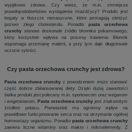
wyjątkowo zdrowa. Czy wiesz, że m.in. zmniejsza
prawdopodobieństwo wystąpienia miażdżycy? Produkt jest
bogaty w tłuszcze nienasycone, które pomagają obniżyć
poziom złego cholesterolu. Ponadto
pasta orzechowa
crunchy
stanowi doskonałe źródło błonnika pokarmowego,
który korzystnie wpływa na procesy trawienia. Błonnik
wspomaga przemianę materii, a przy tym daje długotrwałe
uczucie sytości.
Czy pasta orzechowa crunchy jest zdrowa?
Pasta orzechowa crunchy
z powodzeniem może stanowić
część dobrze zbilansowanej diety. Dzięki dużej zawartości
białka produkt jest polecany m.in. sportowcom oraz weganom
i wegetarianom.
Pasta orzechowa crunchy
jest znakomitym
źródłem potasu. Pierwiastek ma ogromny wpływ na
prawidłowe funkcjonowanie serca oraz na utrzymanie ogólnej
homeostazy organizmu. Ponadto
pasta orzechowa crunchy
zawiera liczne witaminy oraz makro i mikroelementy. Z