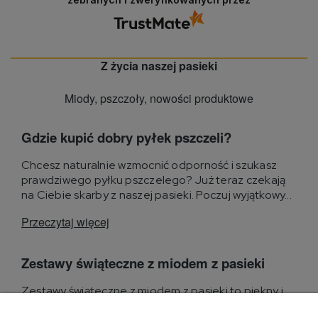
Z życia naszej pasieki
Miody, pszczoły, nowości produktowe
Gdzie kupić dobry pyłek pszczeli?
Chcesz naturalnie wzmocnić odporność i szukasz
prawdziwego pyłku pszczelego? Już teraz czekają
na Ciebie skarby z naszej pasieki. Poczuj wyjątkowy...
Przeczytaj więcej
Zestawy świąteczne z miodem z pasieki
Zestawy świąteczne z miodem z pasieki to piękny i
praktyczny pomysł na prezent z oferty sklepu