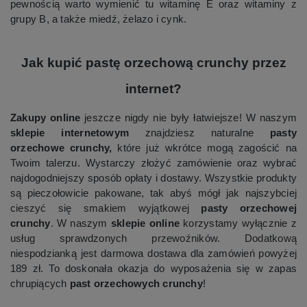
pewnością warto wymienić tu witaminę E oraz witaminy z
grupy B, a także miedź, żelazo i cynk.
Jak kupić pastę orzechową crunchy przez
internet?
Zakupy online
jeszcze nigdy nie były łatwiejsze! W naszym
sklepie internetowym
znajdziesz naturalne
pasty
orzechowe crunchy,
które już wkrótce mogą zagościć na
Twoim talerzu. Wystarczy złożyć zamówienie oraz wybrać
najdogodniejszy sposób opłaty i dostawy. Wszystkie produkty
są pieczołowicie pakowane, tak abyś mógł jak najszybciej
cieszyć się smakiem wyjątkowej
pasty orzechowej
crunchy
. W naszym
sklepie online
korzystamy wyłącznie z
usług sprawdzonych przewoźników. Dodatkową
niespodzianką jest darmowa dostawa dla zamówień powyżej
189 zł. To doskonała okazja do wyposażenia się w zapas
chrupiących
past orzechowych crunchy
!