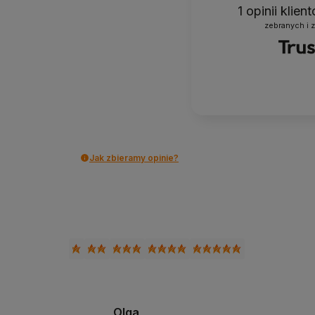
1
opinii klie
zebranych i 
Jak zbieramy opinie?
Olga