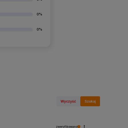
0%
0%
Wyczyść
Szukaj
zweryfikowano