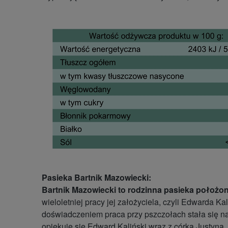
Pasieka Bartnik Mazowiecki:
Bartnik Mazowiecki to rodzinna pasieka położ
wieloletniej pracy jej założyciela, czyli Edwarda
doświadczeniem praca przy pszczołach stała się na
opiekuje się Edward Kaliński wraz z córką Justyną,