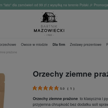
o" dla zamówień od 99 zł z wysyłką na terenie Polski 🎉 Promocja 
 orzechowe
Owoce w miodzie
Dla firm
Zestawy prezentowe
P
emne prażone
Orzechy ziemne pra
5.0
(
1
)
Orzechy ziemne prażone
to klasyczna i p
przyjemna chrupkość bez dodatku soli sprawi