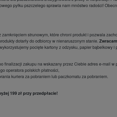
owego pyłku pszczelego sprawia nam mnóstwo radości! Obecnie
zamknięciem strunowym, które chroni produkt i pozwala zach
produkty dotarły do odbiorcy w nienaruszonym stanie.
Zwracamy
wykorzystujemy pocięte kartony z odzysku, papier bąbelkowy i 
 po finalizacji zakupu na wskazany przez Ciebie adres e-mail w
go operatora polskich płatności,
brania kuriera za pobraniem lub paczkomatu za pobraniem.
żej 199 zł przy przedpłacie!