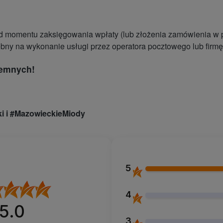
 momentu zaksięgowania wpłaty (lub złożenia zamówienia w prz
ebny na wykonanie usługi przez operatora pocztowego lub firmę 
iemnych!
i i #MazowieckieMiody
5
4
5.0
3