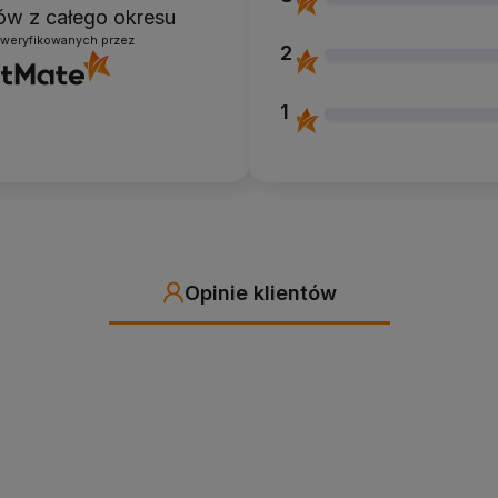
ntów
z całego okresu
zweryfikowanych przez
2
1
Opinie klientów