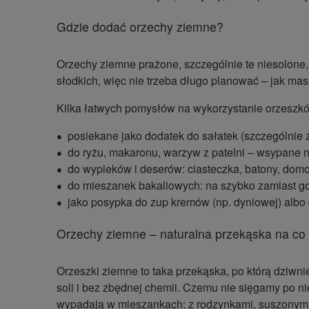
Gdzie dodać orzechy ziemne?
Orzechy ziemne prażone, szczególnie te niesolone,
słodkich, więc nie trzeba długo planować – jak mas
Kilka łatwych pomysłów na wykorzystanie orzeszk
posiekane jako dodatek do sałatek (szczególnie 
do ryżu, makaronu, warzyw z patelni – wsypane n
do wypieków i deserów: ciasteczka, batony, dom
do mieszanek bakaliowych: na szybko zamiast g
jako posypka do zup kremów (np. dyniowej) albo 
Orzechy ziemne – naturalna przekąska na co
Orzeszki ziemne to taka przekąska, po którą dziwni
soli i bez zbędnej chemii. Czemu nie sięgamy po n
wypadają w mieszankach: z rodzynkami, suszonymi 