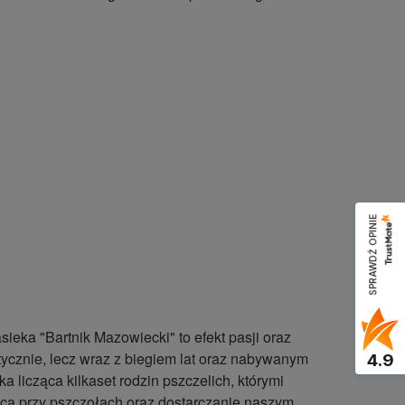
SPRAWDŹ OPINIE
ieka "Bartnik Mazowiecki" to efekt pasji oraz
tycznie, lecz wraz z biegiem lat oraz nabywanym
4.9
licząca kilkaset rodzin pszczelich, którymi
raca przy pszczołach oraz dostarczanie naszym