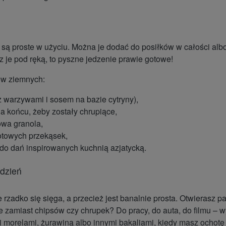
 są proste w użyciu. Można je dodać do posiłków w całości alb
z je pod ręką, to pyszne jedzenie prawie gotowe!
ów ziemnych:
z warzywami i sosem na bazie cytryny),
a końcu, żeby zostały chrupiące,
owa granola,
otowych przekąsek,
do dań inspirowanych kuchnią azjatycką.
 dzień
e rzadko się sięga, a przecież jest banalnie prosta. Otwierasz 
ie zamiast chipsów czy chrupek?
Do pracy, do auta, do filmu – 
morelami, żurawiną albo innymi bakaliami, kiedy masz ochotę