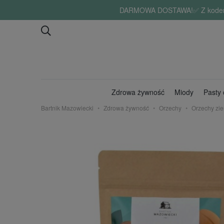
DARMOWA DOSTAWA!✅ Z kodem "lat
Zdrowa żywność
Miody
Pasty
Bartnik Mazowiecki
Zdrowa żywność
Orzechy
Orzechy zi