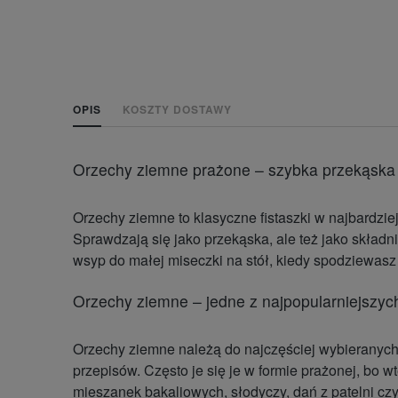
OPIS
KOSZTY DOSTAWY
Orzechy ziemne prażone – szybka przekąska
Orzechy ziemne to klasyczne fistaszki w najbardzie
Sprawdzają się jako przekąska, ale też jako składn
wsyp do małej miseczki na stół, kiedy spodziewasz 
Orzechy ziemne – jedne z najpopularniejszyc
Orzechy ziemne należą do najczęściej wybieranych
przepisów. Często je się je w formie prażonej, bo w
mieszanek bakaliowych, słodyczy, dań z patelni czy