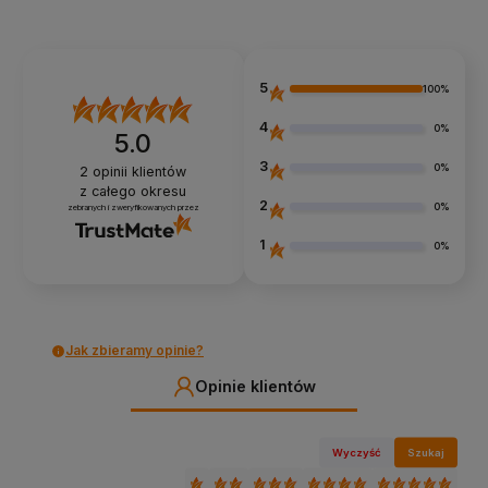
5
100%
4
0%
5.0
3
0%
2
opinii klientów
z całego okresu
2
0%
zebranych i zweryfikowanych przez
1
0%
Jak zbieramy opinie?
Opinie klientów
Wyczyść
Szukaj