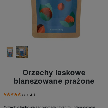
Orzechy laskowe
blanszowane prażone
(
2
)
5.0
Orzechy laskowe
zachwycają czystym, intensywnym