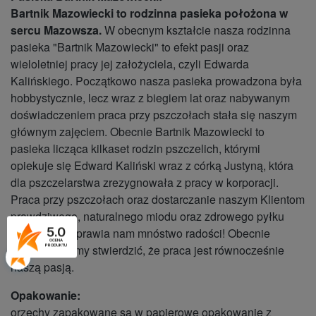
Bartnik Mazowiecki to rodzinna pasieka położona w
sercu Mazowsza.
W obecnym kształcie nasza rodzinna
pasieka "Bartnik Mazowiecki" to efekt pasji oraz
wieloletniej pracy jej założyciela, czyli Edwarda
Kalińskiego. Początkowo nasza pasieka prowadzona była
hobbystycznie, lecz wraz z biegiem lat oraz nabywanym
doświadczeniem praca przy pszczołach stała się naszym
głównym zajęciem. Obecnie Bartnik Mazowiecki to
pasieka licząca kilkaset rodzin pszczelich, którymi
opiekuje się Edward Kaliński wraz z córką Justyną, która
dla pszczelarstwa zrezygnowała z pracy w korporacji.
Praca przy pszczołach oraz dostarczanie naszym Klientom
prawdziwego, naturalnego miodu oraz zdrowego pyłku
5.0
pszczelego sprawia nam mnóstwo radości! Obecnie
OCENA
śmiało możemy stwierdzić, że praca jest równocześnie
PRODUKTU
naszą pasją.
Opakowanie:
orzechy zapakowane są w papierowe opakowanie z