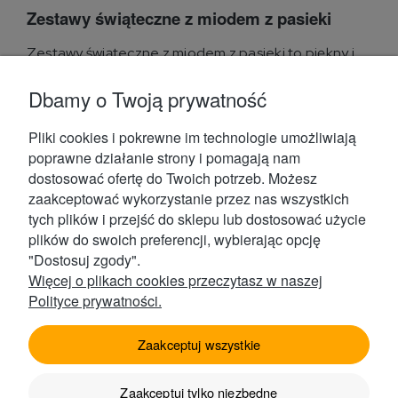
Zestawy świąteczne z miodem z pasieki
Zestawy świąteczne z miodem z pasieki to piękny i
praktyczny pomysł na prezent z oferty sklepu
internetowego...
Dbamy o Twoją prywatność
Przeczytaj więcej
Pliki cookies i pokrewne im technologie umożliwiają
poprawne działanie strony i pomagają nam
dostosować ofertę do Twoich potrzeb. Możesz
zaakceptować wykorzystanie przez nas wszystkich
tych plików i przejść do sklepu lub dostosować użycie
plików do swoich preferencji, wybierając opcję
Kontakt
"Dostosuj zgody".
Więcej o plikach cookies przeczytasz w naszej
Polityce prywatności.
Obsługa Klienta
Zaakceptuj wszystkie
Zaakceptuj tylko niezbędne