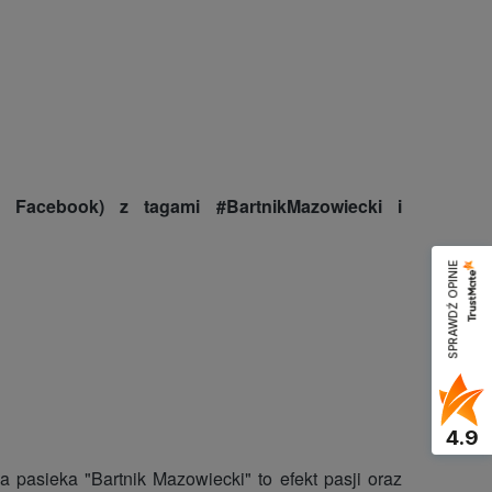
 Facebook) z tagami #BartnikMazowiecki i
SPRAWDŹ OPINIE
4.9
pasieka "Bartnik Mazowiecki" to efekt pasji oraz