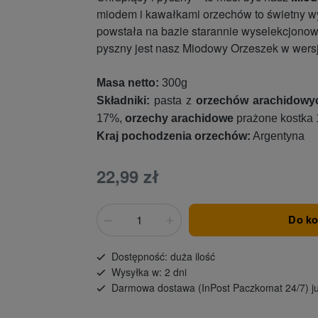
miodem i kawałkami orzechów to świetny wy
powstała na bazie starannie wyselekcjonow
pyszny jest nasz Miodowy Orzeszek w wersj
Masa netto:
300g
Składniki:
pasta z
orzechów arachidowy
17%,
orzechy arachidowe
prażone kostka
Kraj pochodzenia orzechów:
Argentyna
22,99 zł
Do k
Dostępność: duża ilość
Wysyłka w: 2 dni
Darmowa dostawa (InPost Paczkomat 24/7) ju