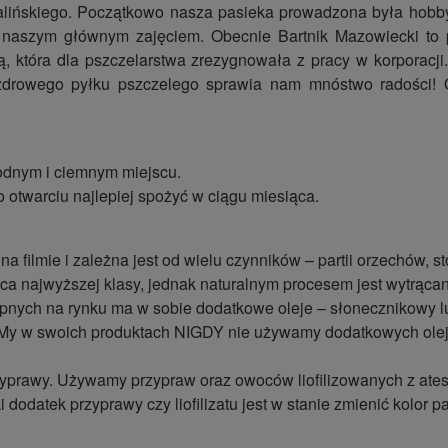
a Kalińskiego. Początkowo nasza pasieka prowadzona była hobb
naszym głównym zajęciem. Obecnie Bartnik Mazowiecki to pas
ą, która dla pszczelarstwa zrezygnowała z pracy w korporacj
zdrowego pyłku pszczelego sprawia nam mnóstwo radości! O
odnym i ciemnym miejscu.
 otwarciu najlepiej spożyć w ciągu miesiąca.
na filmie i zależna jest od wielu czynników – partii orzechów,
najwyższej klasy, jednak naturalnym procesem jest wytrącanie
ępnych na rynku ma w sobie dodatkowe oleje – słonecznikowy l
. My w swoich produktach NIGDY nie używamy dodatkowych ole
zyprawy. Używamy przypraw oraz owoców liofilizowanych z ates
 dodatek przyprawy czy liofilizatu jest w stanie zmienić kolor p