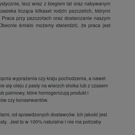
ystycznie, lecz wraz z biegiem lat oraz nabywanym
ieka licząca kilkaset rodzin pszczelich, którymi
i. Praca przy pszczołach oraz dostarczanie naszym
becnie śmiało możemy stwierdzić, że praca jest
 stopnia wyprażenia czy kraju pochodzenia, a nawet
 się oleju z pasty na wierzch słoika lub z czasem
ub palmowy, które homogenizują produkt i
jów czy konserwantów.
tami, od sprawdzonych dostawców. Ich jakość jest
asty. Jest to w 100% naturalne i nie ma potrzeby