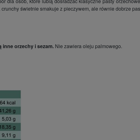
 dla osób, które lubią dosładzać klasyczne pasty orzechowe.
crunchy świetnie smakuje z pieczywem, ale równie dobrze pasu
 inne orzechy i sezam.
Nie zawiera oleju palmowego.