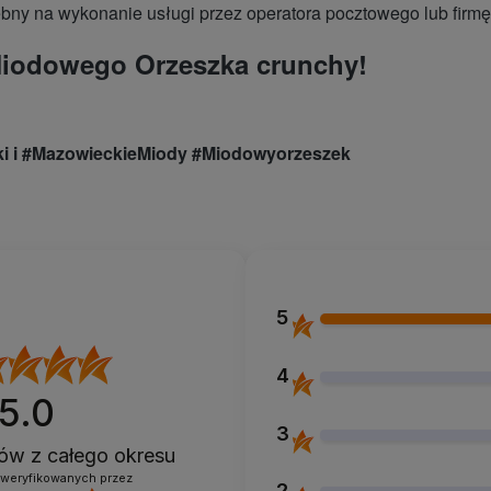
ebny na wykonanie usługi przez operatora pocztowego lub firmę 
Miodowego Orzeszka crunchy!
ki i #MazowieckieMiody #Miodowyorzeszek
5
4
5.0
3
ntów
z całego okresu
zweryfikowanych przez
2