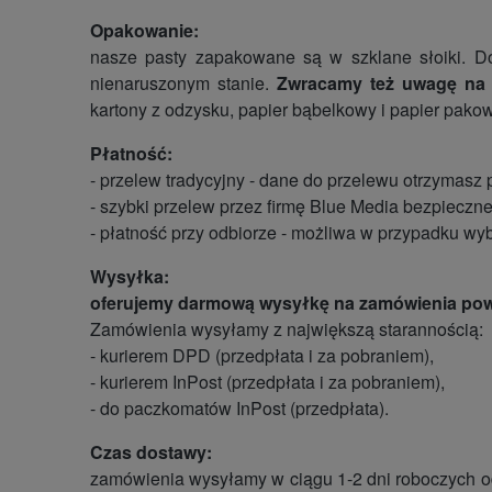
Opakowanie:
nasze pasty zapakowane są w szklane słoiki. Do
nienaruszonym stanie.
Zwracamy też uwagę na 
kartony z odzysku, papier bąbelkowy i papier pako
Płatność:
- przelew tradycyjny - dane do przelewu otrzymasz
- szybki przelew przez firmę Blue Media bezpieczne
- płatność przy odbiorze - możliwa w przypadku wy
Wysyłka:
oferujemy darmową wysyłkę na zamówienia powy
Zamówienia wysyłamy z największą starannością:
- kurierem DPD (przedpłata i za pobraniem),
- kurierem InPost (przedpłata i za pobraniem),
- do paczkomatów InPost (przedpłata).
Czas dostawy:
zamówienia wysyłamy w ciągu 1-2 dni roboczych od