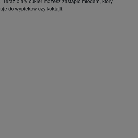
 Teraz biały cukier możesz zastąpić miodem, który
je do wypieków czy koktajli.