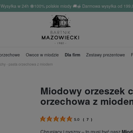
ysyłka w 24h 🐝100% polskie miody 🚚🍯 Darmowa wysyłka od
199,
 orzechowe
Owoce w miodzie
Dla firm
Zestawy prezentowe
P
chy - pasta orzechowa z miodem
Miodowy orzeszek c
orzechowa z miode
5.0
(
7
)
Chrupiący i pyszny – to musi być nasz
Miod