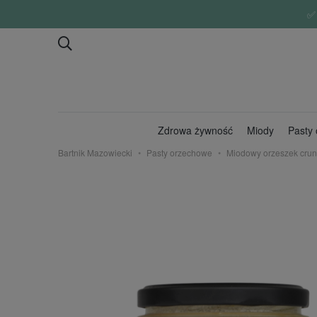
✅ W
Zdrowa żywność
Miody
Pasty
Bartnik Mazowiecki
Pasty orzechowe
Miodowy orzeszek crun