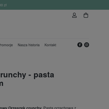
00 zł
romocje
Nasza historia
Kontakt
runchy - pasta
m
owy Orzeszek crunchy.
Pasta orzechowa z