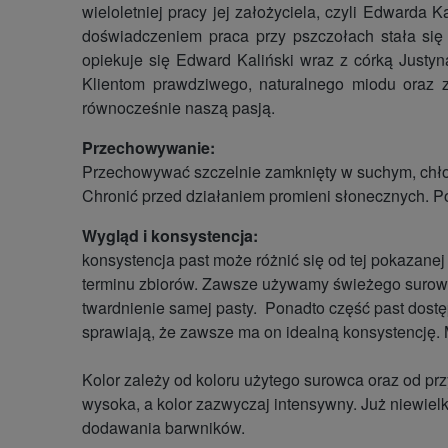
wieloletniej pracy jej założyciela, czyli Edward
doświadczeniem praca przy pszczołach stała się 
opiekuje się Edward Kaliński wraz z córką Justyn
Klientom prawdziwego, naturalnego miodu oraz 
równocześnie naszą pasją.
Przechowywanie:
Przechowywać szczelnie zamknięty w suchym, chł
Chronić przed działaniem promieni słonecznych. Po
Wygląd i konsystencja:
konsystencja past może różnić się od tej pokazanej 
terminu zbiorów. Zawsze używamy świeżego surowca 
twardnienie samej pasty. Ponadto część past dost
sprawiają, że zawsze ma on idealną konsystencję
Kolor zależy od koloru użytego surowca oraz od pr
wysoka, a kolor zazwyczaj intensywny. Już niewielki
dodawania barwników.