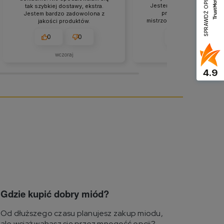
SPRAWDŹ OPINIE
Jestem bardzo wdzięczna z
tak szybkiej dostawy, ekstra.
profesjonalną obsługę 
Jestem bardzo zadowolona z
mistrzowskie podejście do k
jakości produktów.
Przesyłka dotarła do mni
świetnej formie. Ten skle
0
0
0
0
petarda, ma wszystko to, 
potrzebuję.
wczoraj
w tym tygodniu
4.9
Gdzie kupić dobry miód?
Od dłuższego czasu planujesz zakup miodu,
ale wciąż wahasz się przez mnogość opcji?