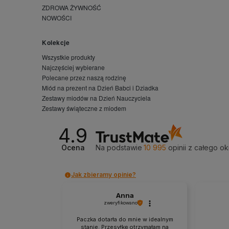
ZDROWA ŻYWNOŚĆ
NOWOŚCI
Kolekcje
Wszystkie produkty
Najczęściej wybierane
Polecane przez naszą rodzinę
Miód na prezent na Dzień Babci i Dziadka
Zestawy miodów na Dzień Nauczyciela
Zestawy świąteczne z miodem
4.9
Ocena
Na podstawie
10 995
opinii
z całego ok
Jak zbieramy opinie?
Anna
zweryfikowano
Paczka dotarła do mnie w idealnym
stanie. Przesyłkę otrzymałam na