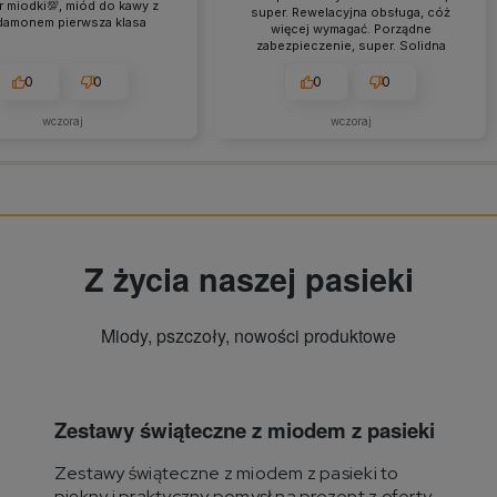
 miodki💯, miód do kawy z
super. Rewelacyjna obsługa, cóż
damonem pierwsza klasa
więcej wymagać. Porządne
zabezpieczenie, super. Solidna
firma - bezpiecznie, tanio i szybko.
❤️❤️❤️💯👍️
0
0
0
0
wczoraj
wczoraj
Z życia naszej pasieki
Miody, pszczoły, nowości produktowe
Zestawy świąteczne z miodem z pasieki
Zestawy świąteczne z miodem z pasieki to
piękny i praktyczny pomysł na prezent z oferty