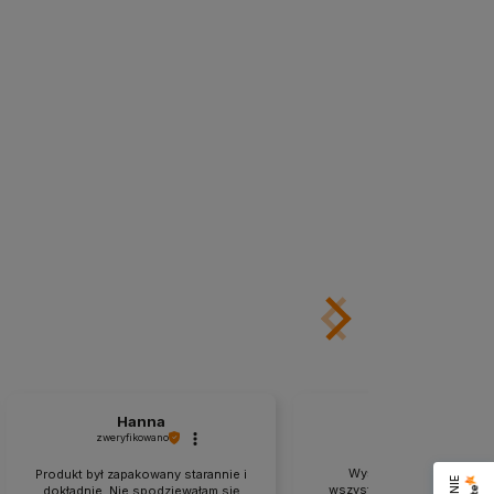
Hanna
Maria
zweryfikowano
zweryfikowano
Wyśmienity czas realizac
Produkt był zapakowany starannie i
wszystko zgodne z zapowi
dokładnie. Nie spodziewałam się