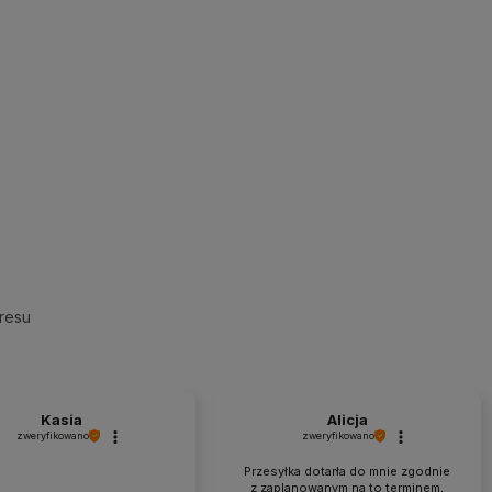
resu
Kasia
Alicja
zweryfikowano
zweryfikowano
Przesyłka dotarła do mnie zgodnie
z zaplanowanym na to terminem,