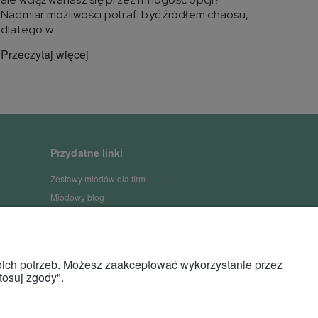
Nadmiar możliwości potrafi być źródłem chaosu,
dlatego w...
Przeczytaj więcej
Przydatne linki
Zestawy miodów dla firm
Miodowy blog
woich potrzeb. Możesz zaakceptować wykorzystanie przez
tosuj zgody".