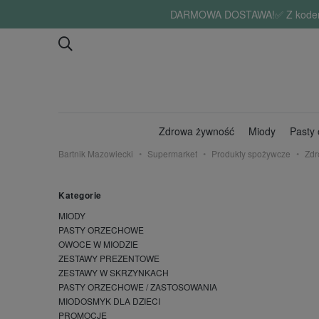
DARMOWA DOSTAWA!✅ Z kodem "lat
Zdrowa żywność
Miody
Pasty
Bartnik Mazowiecki
Supermarket
Produkty spożywcze
Zdr
Kategorie
MIODY
PASTY ORZECHOWE
OWOCE W MIODZIE
ZESTAWY PREZENTOWE
ZESTAWY W SKRZYNKACH
PASTY ORZECHOWE / ZASTOSOWANIA
MIODOSMYK DLA DZIECI
PROMOCJE