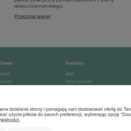
sklepu internetowego...
Przeczytaj więcej
lienta
Produkty
atność
Miód
watności
Pasty orzechowe
lamacje
Miody smakowe
Zestawy prezentowe z miodem
Produkty pszczele
rawne działanie strony i pomagają nam dostosować ofertę do T
Akcesoria do miodu
ować użycie plików do swoich preferencji, wybierając opcję "Dos
ywatności.