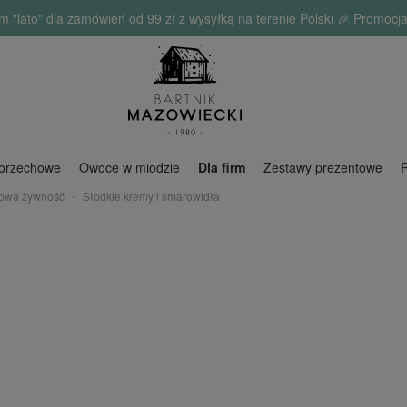
o" dla zamówień od 99 zł z wysyłką na terenie Polski 🎉 Promocja 
 orzechowe
Owoce w miodzie
Dla firm
Zestawy prezentowe
P
owa żywność
Słodkie kremy i smarowidła