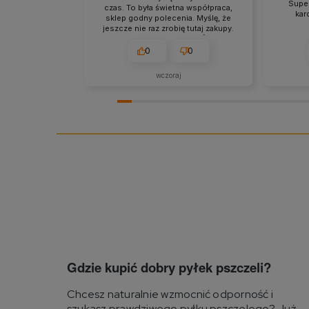
Super
czas. To była świetna współpraca,
kar
sklep godny polecenia. Myślę, że
jeszcze nie raz zrobię tutaj zakupy.
Jestem zadowolona. 🔥👍️💪❤️
0
0
wczoraj
Gdzie kupić dobry pyłek pszczeli?
Chcesz naturalnie wzmocnić odporność i
szukasz prawdziwego pyłku pszczelego? Już