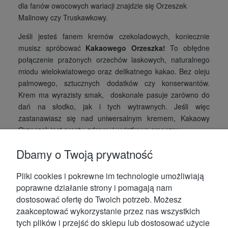
dla fanów owocowych wariacji znajdzie się Orzeszek
Malinowy czy Truskawkowy.
Jeśli jesteś fanem kremów czekoladowych, koniecznie
musisz spróbować
Kakaowego Orzeszka!
To obłędne
połączenie prażonych orzechów laskowych, naturalnego
miodu wielokwiatowego oraz delikatnego kakao. Bez oleju
palmowego, sztucznych dodatków czy konserwantów.
Krem ma wyrazisty smak, doskonale pasuje zarówno do
dań na słodko, jak i tych wytrawnych. Jeśli więc
zastanawiasz się nad uniwersalnym kremem, Kakaowy
Orzeszek jest prosty, zdrowy i wyjątkowo smaczny.
Dbamy o Twoją prywatność
Pliki cookies i pokrewne im technologie umożliwiają
poprawne działanie strony i pomagają nam
dostosować ofertę do Twoich potrzeb. Możesz
zaakceptować wykorzystanie przez nas wszystkich
tych plików i przejść do sklepu lub dostosować użycie