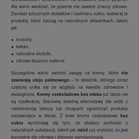
Ale warto wiedzieć, że pysznie nie zawsze znaczy zdrowo.
Zamiast sztucznych dodatków i nadmiaru cukru, wybieraj te
produkty, które bazują na naturalnych składnikach, takich
jak:
orzechy,
kakao,
naturalne słodziki,
zdrowe tłuszcze roślinne.
Szczególnie warto zwrócić uwagę na kremy, które
nie
zawierają oleju palmowego
– to składnik, którego coraz
częściej unika się ze względu na kwestie zdrowotne i
ekologiczne.
Kremy czekoladowe bez mleka
już także nie
są rzadkością. Stanowią świetną alternatywę dla osób z
nietolerancją laktozy lub chcących ograniczyć produkty
odzwierzęce w diecie. Z kolei kremy czekoladowe
bez
cukru
wyróżniają się tym, że słodycz pochodzi z
naturalnych substancji, takich jak
miód
czy erytrytol, co jest
korzystne dla zdrowia i dobrego samopoczucia.