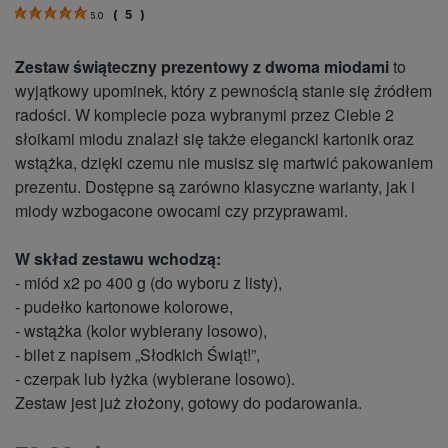
(
5
)
5.0
Zestaw świąteczny prezentowy z dwoma miodami
to
wyjątkowy upominek, który z pewnością stanie się źródłem
radości. W komplecie poza wybranymi przez Ciebie 2
słoikami miodu znalazł się także elegancki kartonik oraz
wstążka, dzięki czemu nie musisz się martwić pakowaniem
prezentu. Dostępne są zarówno klasyczne warianty, jak i
miody wzbogacone owocami czy przyprawami.
W skład zestawu wchodzą:
- miód x2 po 400 g (do wyboru z listy),
- pudełko kartonowe kolorowe,
- wstążka (kolor wybierany losowo),
- bilet z napisem „Słodkich Świąt!”,
- czerpak lub łyżka (wybierane losowo).
Zestaw jest już złożony, gotowy do podarowania.