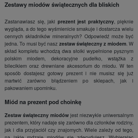
Zestawy miodów świątecznych dla bliskich
Zastanawiasz się, jaki
prezent jest praktyczny
, pięknie
wygląda, a do tego wyśmienicie smakuje i dostarcza wielu
cennych składników mineralnych? Odpowiedź może być
jedna. To musi być nasz
zestaw świąteczny z miodem
. W
skład kompletu wchodzą dwa słoiki wypełnione pysznym
polskim miodem, dekoracyjne pudełko, wstążka z
bilecikiem oraz drewniane akcesorium do miodu. W ten
sposób dostajesz gotowy prezent i nie musisz się już
martwić zarówno błądzeniem po sklepach, jak i
pakowaniem upominku.
Miód na prezent pod choinkę
Zestaw świąteczny miodów
jest niezwykle uniwersalnym
prezentem, który nadaje się zarówno dla członków rodziny,
jak i dla przyjaciół czy znajomych. Wiele zależy od tego,
na jakie rodzaje miodów się zdecydujesz. Wybierając