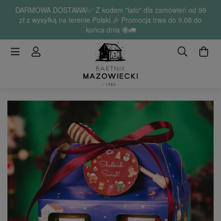
DARMOWA DOSTAWA!✅ Z kodem "lato" dla zamówień od 99
zł z wysyłką na terenie Polski 🎉 Promocja trwa do 9.08 do
końca dnia 🐝🚛