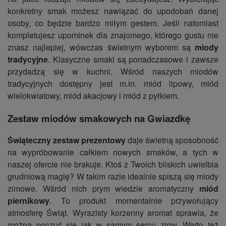
konkretny smak możesz nawiązać do upodobań danej
osoby, co będzie bardzo miłym gestem. Jeśli natomiast
kompletujesz upominek dla znajomego, którego gustu nie
znasz najlepiej, wówczas świetnym wyborem są
miody
tradycyjne
. Klasyczne smaki są ponadczasowe i zawsze
przydadzą się w kuchni. Wśród naszych miodów
tradycyjnych dostępny jest m.in. miód lipowy, miód
wielokwiatowy, miód akacjowy i miód z pyłkiem.
Zestaw miodów smakowych na Gwiazdkę
Świąteczny zestaw prezentowy
daje świetną sposobność
na wypróbowanie całkiem nowych smaków, a tych w
naszej ofercie nie brakuje. Ktoś z Twoich bliskich uwielbia
grudniową magię? W takim razie idealnie spiszą się miody
zimowe. Wśród nich prym wiedzie aromatyczny
miód
piernikowy
. To produkt momentalnie przywołujący
atmosferę Świąt. Wyrazisty korzenny aromat sprawia, że
można poczuć się jak w samym sercu zimy. Warto też