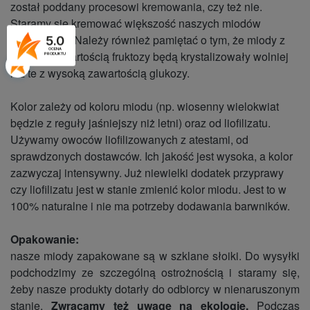
został poddany procesowi kremowania, czy też nie.
Staramy się kremować większość naszych miodów
smakowych. Należy również pamiętać o tym, że miody z
5.0
OCENA
wysoką zawartością fruktozy będą krystalizowały wolniej
PRODUKTU
niż te z wysoką zawartością glukozy.
Kolor zależy od koloru miodu (np. wiosenny wielokwiat
będzie z reguły jaśniejszy niż letni) oraz od liofilizatu.
Używamy owoców liofilizowanych z atestami, od
sprawdzonych dostawców. Ich jakość jest wysoka, a kolor
zazwyczaj intensywny. Już niewielki dodatek przyprawy
czy liofilizatu jest w stanie zmienić kolor miodu. Jest to w
100% naturalne i nie ma potrzeby dodawania barwników.
Opakowanie:
nasze miody zapakowane są w szklane słoiki. Do wysyłki
podchodzimy ze szczególną ostrożnością i staramy się,
żeby nasze produkty dotarły do odbiorcy w nienaruszonym
stanie.
Zwracamy też uwagę na ekologię.
Podczas