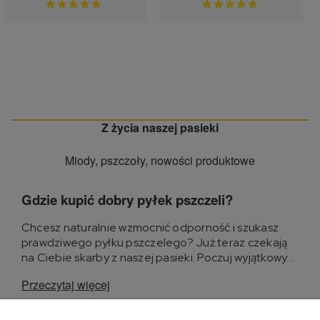
Z życia naszej pasieki
Miody, pszczoły, nowości produktowe
Gdzie kupić dobry pyłek pszczeli?
Chcesz naturalnie wzmocnić odporność i szukasz
prawdziwego pyłku pszczelego? Już teraz czekają
na Ciebie skarby z naszej pasieki. Poczuj wyjątkowy...
Przeczytaj więcej