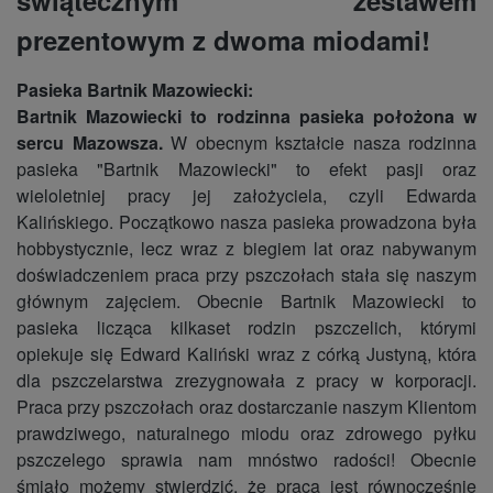
świątecznym zestawem
prezentowym z dwoma miodami!
Pasieka Bartnik Mazowiecki:
Bartnik Mazowiecki to rodzinna pasieka położona w
sercu Mazowsza.
W obecnym kształcie nasza rodzinna
pasieka "Bartnik Mazowiecki" to efekt pasji oraz
wieloletniej pracy jej założyciela, czyli Edwarda
Kalińskiego. Początkowo nasza pasieka prowadzona była
hobbystycznie, lecz wraz z biegiem lat oraz nabywanym
doświadczeniem praca przy pszczołach stała się naszym
głównym zajęciem. Obecnie Bartnik Mazowiecki to
pasieka licząca kilkaset rodzin pszczelich, którymi
opiekuje się Edward Kaliński wraz z córką Justyną, która
dla pszczelarstwa zrezygnowała z pracy w korporacji.
Praca przy pszczołach oraz dostarczanie naszym Klientom
prawdziwego, naturalnego miodu oraz zdrowego pyłku
pszczelego sprawia nam mnóstwo radości! Obecnie
śmiało możemy stwierdzić, że praca jest równocześnie