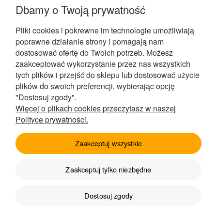
Zestawy świąteczne z miodem z pasieki
Dbamy o Twoją prywatność
Zestawy świąteczne z miodem z pasieki to piękny i
Pliki cookies i pokrewne im technologie umożliwiają
praktyczny pomysł na prezent z oferty sklepu
poprawne działanie strony i pomagają nam
internetowego...
dostosować ofertę do Twoich potrzeb. Możesz
Przeczytaj więcej
zaakceptować wykorzystanie przez nas wszystkich
tych plików i przejść do sklepu lub dostosować użycie
plików do swoich preferencji, wybierając opcję
"Dostosuj zgody".
Więcej o plikach cookies przeczytasz w naszej
Polityce prywatności.
Kontakt
Zaakceptuj wszystkie
Zaakceptuj tylko niezbędne
Obsługa Klienta
Dostosuj zgody
Produkty