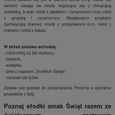
zwrócić uwagę na miody kojarzące się z chrupiącą
szarlotką, a więc miód z jabłkiem i cynamonem oraz miód
z gruszką i cynamonem. Wyjątkowym smakiem
zachwycają również miody z przyprawami m.in. miód z
imbirem i miód z kakao.
W skład zestawu wchodzą:
- miód 400g x2 (do wyboru),
- kartonik,
- wstążka,
- bilet z napisem „Słodkich Świąt!”,
- czerpak lub łyżka.
Zestaw jest gotowy do podarowania. Prosimy o wybranie
produktów z listy.
Poznaj słodki smak Świąt razem ze