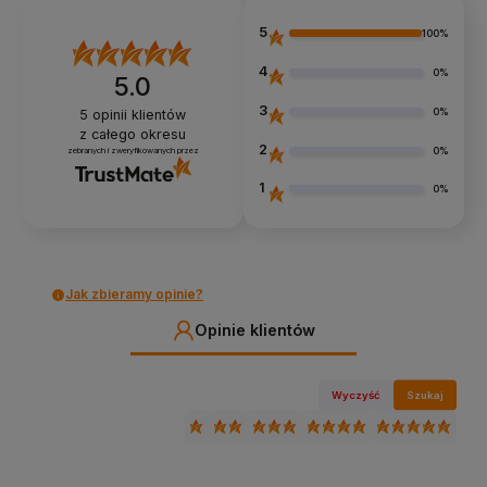
5
100%
4
0%
5.0
3
0%
5
opinii klientów
z całego okresu
2
0%
zebranych i zweryfikowanych przez
1
0%
Jak zbieramy opinie?
Opinie klientów
Wyczyść
Szukaj