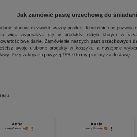
Jak zamówić pastę orzechową do śniadani
adanie stanowi niezwykle ważny posiłek. To właśnie ono pozwala 
to więc wyposażyć się w produkty, dzięki którym w szyb
nowartościowe danie. Zamówienie naszych
past orzechowych do
eścisz swoje ulubione produkty w koszyku, a następnie wybier
tawy. Przy zakupach powyżej 199 zł to my płacimy za dostawę.
kresu
Anna
Kasia
zweryfikowano
zweryfikowano