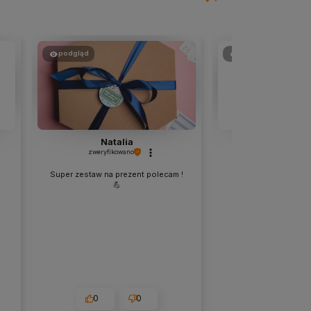
podgląd
podgląd
Natalia
Dorot
zweryfikowano
zweryfikowan
Super zestaw na prezent polecam !
Pyszny
💪
0
0
0