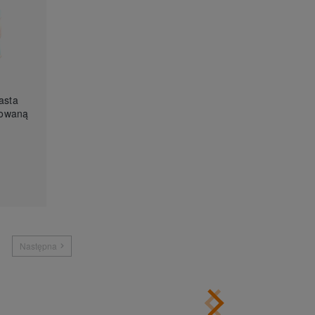
izowaną
Następna