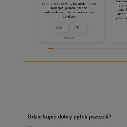
Paczka
Ladnie zapakowany kwiatek nic nie
stani
ucierpial jestem bardzo
czas. 
zadowolona i bardzo serdecznie
sklep 
dziekuje
jeszcze
Jest
0
0
wczoraj
Gdzie kupić dobry pyłek pszczeli?