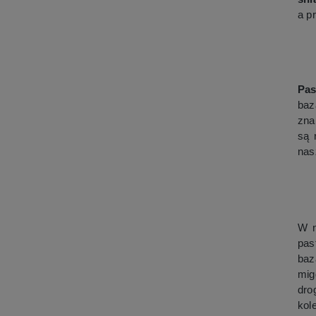
a p
Pas
baz
zna
są 
na
W 
pas
baz
mig
dro
kol