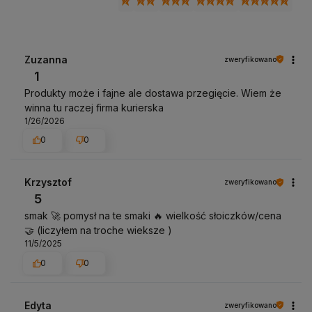
Zuzanna
zweryfikowano
1
Produkty może i fajne ale dostawa przegięcie. Wiem że
winna tu raczej firma kurierska
1/26/2026
0
0
Krzysztof
zweryfikowano
5
smak 🚀 pomysł na te smaki 🔥 wielkość słoiczków/cena
🤝 (liczyłem na troche wieksze )
11/5/2025
0
0
Edyta
zweryfikowano