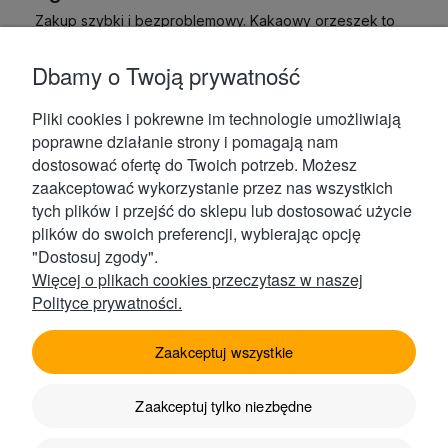
Zakup szybki i bezproblemowy. Kakaowy orzeszek to
jakaś poezja. Miody świetne w smaku. Polecam !!!
9/13/2023
Dbamy o Twoją prywatność
0
0
Pliki cookies i pokrewne im technologie umożliwiają
poprawne działanie strony i pomagają nam
Grażyna
zweryfikowano
dostosować ofertę do Twoich potrzeb. Możesz
5
zaakceptować wykorzystanie przez nas wszystkich
Świetny zestaw upominkowy. Polecam.
tych plików i przejść do sklepu lub dostosować użycie
7/29/2023
plików do swoich preferencji, wybierając opcję
0
1
"Dostosuj zgody".
Więcej o plikach cookies przeczytasz w naszej
Polityce prywatności.
Sabina
zweryfikowano
5
Zaakceptuj wszystkie
Pięknie zapakowane i smaczne miody ! 😉
7/27/2023
0
0
Zaakceptuj tylko niezbędne