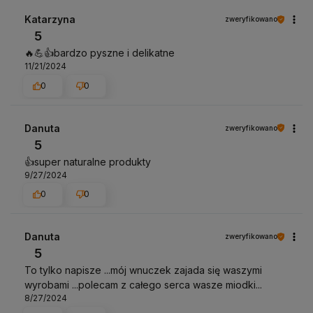
Katarzyna
zweryfikowano
5
🔥💪👍️bardzo pyszne i delikatne
11/21/2024
0
0
Danuta
zweryfikowano
5
👍️super naturalne produkty
9/27/2024
0
0
Danuta
zweryfikowano
5
To tylko napisze ...mój wnuczek zajada się waszymi
wyrobami ...polecam z całego serca wasze miodki...
8/27/2024