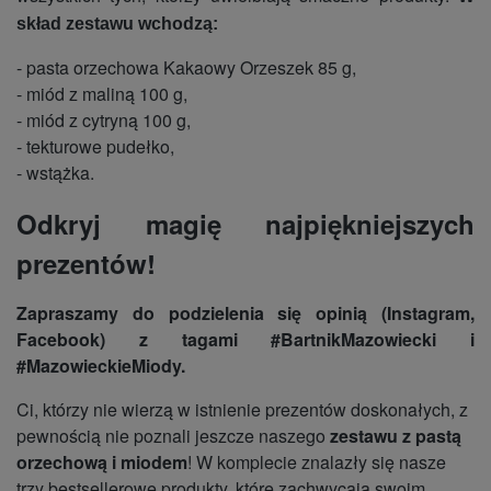
skład zestawu wchodzą:
- pasta orzechowa Kakaowy Orzeszek 85 g,
- miód z maliną 100 g,
- miód z cytryną 100 g,
- tekturowe pudełko,
- wstążka.
Odkryj magię najpiękniejszych
prezentów!
Zapraszamy do podzielenia się opinią (Instagram,
Facebook) z tagami #BartnikMazowiecki i
#MazowieckieMiody.
Ci, którzy nie wierzą w istnienie prezentów doskonałych, z
pewnością nie poznali jeszcze naszego
zestawu z pastą
orzechową i miodem
! W komplecie znalazły się nasze
trzy bestsellerowe produkty, które zachwycają swoim