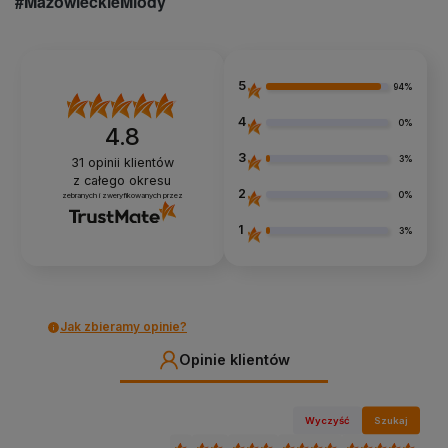
#MazowieckieMiody
5
94%
4
0%
4.8
3
3%
31
opinii klientów
z całego okresu
2
0%
zebranych i zweryfikowanych przez
1
3%
Jak zbieramy opinie?
Opinie klientów
Wyczyść
Szukaj