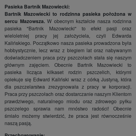
Pasieka Bartnik Mazowiecki:
Bartnik Mazowiecki to rodzinna pasieka położona w
sercu Mazowsza.
W obecnym kształcie nasza rodzinna
pasieka "Bartnik Mazowiecki" to efekt pasji oraz
wieloletniej pracy jej założyciela, czyli Edwarda
Kalińskiego. Początkowo nasza pasieka prowadzona była
hobbystycznie, lecz wraz z biegiem lat oraz nabywanym
doświadczeniem praca przy pszczołach stała się naszym
głównym zajęciem. Obecnie Bartnik Mazowiecki to
pasieka licząca kilkaset rodzin pszczelich, którymi
opiekuje się Edward Kaliński wraz z córką Justyną, która
dla pszczelarstwa zrezygnowała z pracy w korporacji.
Praca przy pszczołach oraz dostarczanie naszym Klientom
prawdziwego, naturalnego miodu oraz zdrowego pyłku
pszczelego sprawia nam mnóstwo radości! Obecnie
śmiało możemy stwierdzić, że praca jest równocześnie
naszą pasją.
Przechowywanie: