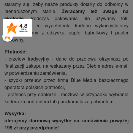
staramy się, żeby nasze produkty dotarły do odbiorcy w
nienaruszonym stanie.
Zwracamy też uwagę na
ekologię.
Podczas pakowania nie używamy folii
bąbelkowej. Do wypełnienia kartonu wykorzystujemy
4.8
OCENA
pocięte kartony z odzysku, papier bąbelkowy i papier
PRODUKTU
pakowny.
Płatność:
- przelew tradycyjny - dane do przelewu otrzymasz po
finalizacji zakupu na wskazany przez Ciebie adres e-mail
w potwierdzeniu zamówienia,
- szybki przelew przez firmę Blue Media bezpiecznego
operatora polskich płatności,
- płatność przy odbiorze - możliwa w przypadku wybrania
kuriera za pobraniem lub paczkomatu za pobraniem.
Wysyłka:
oferujemy darmową wysyłkę na zamówienia powyżej
199 zł przy przedpłacie!