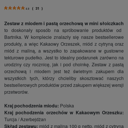
(
31
)
4.8
Zestaw z miodem i pastą orzechową w mini słoiczkach
to doskonały sposób na spróbowanie produktów od
Bartnika. W komplecie znalazły się nasze bestsellerowe
produkty, a więc Kakaowy Orzeszek, miód z cytryną oraz
miód z maliną, a wszystko to zapakowane w gustowne
tekturowe pudełko. Jest to idealny podarunek zarówno na
urodziny czy rocznicę, jak i pod choinkę. Zestaw z pastą
orzechową i miodem jest też świetnym zakupem dla
wszystkich tych, którzy chcieliby skosztować naszych
bestsellerowych produktów przed zakupem większej wersji
przetworów.
Kraj pochodzenia miodu:
Polska
Kraj pochodzenia orzechów w Kakaowym Orzeszku:
Turcja / Azerbejdżan
Skład zestawu:
miód z maliną 100 g netto, miód z cytryną