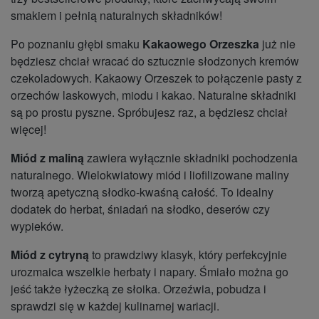
smakiem i pełnią naturalnych składników!
Po poznaniu głębi smaku
Kakaowego Orzeszka
już nie
będziesz chciał wracać do sztucznie słodzonych kremów
czekoladowych. Kakaowy Orzeszek to połączenie pasty z
orzechów laskowych, miodu i kakao. Naturalne składniki
są po prostu pyszne. Spróbujesz raz, a będziesz chciał
więcej!
Miód z maliną
zawiera wyłącznie składniki pochodzenia
naturalnego. Wielokwiatowy miód i liofilizowane maliny
tworzą apetyczną słodko-kwaśną całość. To idealny
dodatek do herbat, śniadań na słodko, deserów czy
wypieków.
Miód z cytryną
to prawdziwy klasyk, który perfekcyjnie
urozmaica wszelkie herbaty i napary. Śmiało można go
jeść także łyżeczką ze słoika. Orzeźwia, pobudza i
sprawdzi się w każdej kulinarnej wariacji.