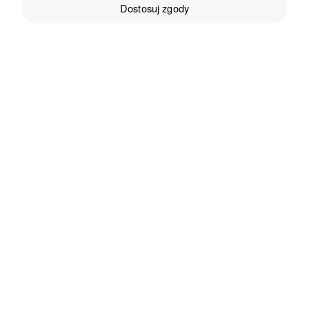
Dostosuj zgody
Monika
zweryfikowano
5
Pycha...
11/17/2022
0
0
Kinga
zweryfikowano
5
Cudownie zapakowane idealnie nada się na prezent
11/17/2022
0
0
Dominika Paszkiewicz
zweryfikowano
5
Pyszne miód na moje serduszko 💛
10/14/2022
0
0