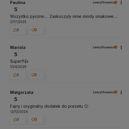
Paulina
zweryfikowano
5
Wszystko pyszne..... Zaskoczyly mnie miody smakowe....
2/17/2025
0
0
Mariola
zweryfikowano
5
Super!!!👍️
1/24/2025
0
0
Małgorzata
zweryfikowano
5
Fajny i oryginalny dodatek do prezetu 🙂
12/12/2024
0
0