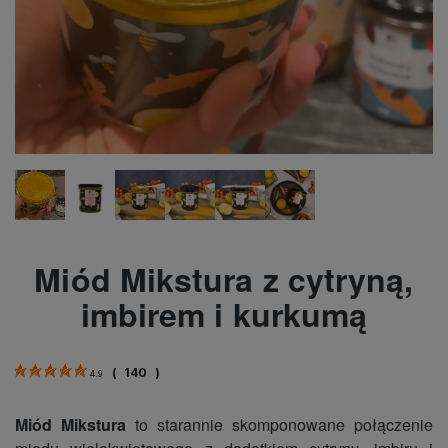
Miód Mikstura z cytryną,
imbirem i kurkumą
(
140
)
4.9
Miód Mikstura
to starannie skomponowane połączenie