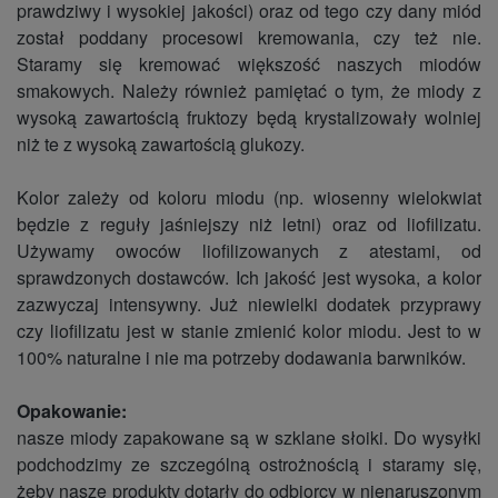
prawdziwy i wysokiej jakości) oraz od tego czy dany miód
został poddany procesowi kremowania, czy też nie.
Staramy się kremować większość naszych miodów
smakowych. Należy również pamiętać o tym, że miody z
wysoką zawartością fruktozy będą krystalizowały wolniej
niż te z wysoką zawartością glukozy.
Kolor zależy od koloru miodu (np. wiosenny wielokwiat
będzie z reguły jaśniejszy niż letni) oraz od liofilizatu.
Używamy owoców liofilizowanych z atestami, od
sprawdzonych dostawców. Ich jakość jest wysoka, a kolor
zazwyczaj intensywny. Już niewielki dodatek przyprawy
czy liofilizatu jest w stanie zmienić kolor miodu. Jest to w
100% naturalne i nie ma potrzeby dodawania barwników.
Opakowanie:
nasze miody zapakowane są w szklane słoiki. Do wysyłki
podchodzimy ze szczególną ostrożnością i staramy się,
żeby nasze produkty dotarły do odbiorcy w nienaruszonym