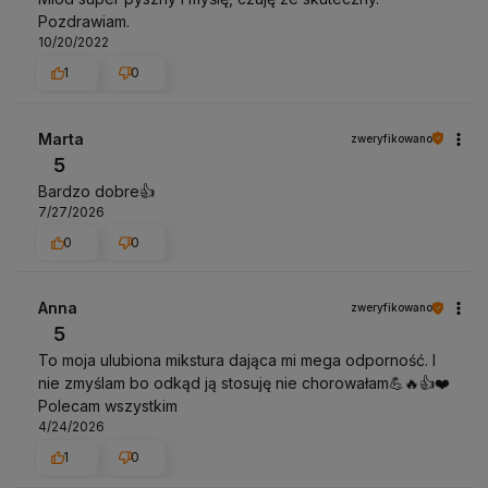
Pozdrawiam.
10/20/2022
1
0
Marta
zweryfikowano
5
Bardzo dobre👍️
7/27/2026
0
0
Anna
zweryfikowano
5
To moja ulubiona mikstura dająca mi mega odporność. I
nie zmyślam bo odkąd ją stosuję nie chorowałam💪🔥👍️❤️
Polecam wszystkim
4/24/2026
1
0