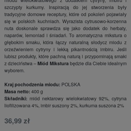
miodu wielokwiatowego z dodatkiem cytryny, imbiru i
szczypty kurkumy. Inspiracją do jej stworzenia były
tradycyjne domowe receptury, które od pokoleń pojawiały
się w polskich kuchniach. Wyrazista cytrusowo-korzenna
nuta doskonale sprawdza się jako dodatek do herbaty,
naparów, lemoniad i śniadań. To aromatyczna mikstura o
głębokim smaku, która łączy naturalną słodycz miodu z
orzeźwieniem cytryny i lekką pikantnością imbiru. Jeśli
lubisz produkty, które pachną naturą i przypominają smaki
z dzieciństwa –
Miód Mikstura
będzie dla Ciebie idealnym
wyborem.
Kraj pochodzenia miodu:
POLSKA
Masa netto:
400 g
Składniki:
miód nektarowy wielokwiatowy 92%, cytryna
liofilizowana 4%, imbir suszony 2%, kurkuma suszona 2%
36,99 zł