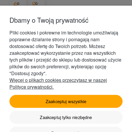
0
0
Dbamy o Twoją prywatność
Klaudia
zweryfikowano
5
Pliki cookies i pokrewne im technologie umożliwiają
Do herbatki rozgrzewającej idealna! Polecam!
poprawne działanie strony i pomagają nam
1/20/2026
dostosować ofertę do Twoich potrzeb. Możesz
0
0
zaakceptować wykorzystanie przez nas wszystkich
tych plików i przejść do sklepu lub dostosować użycie
plików do swoich preferencji, wybierając opcję
Paweł
zweryfikowano
"Dostosuj zgody".
5
Więcej o plikach cookies przeczytasz w naszej
DabrdO dobre dzięki 😋😎
Polityce prywatności.
1/19/2026
0
0
Zaakceptuj wszystkie
Mariola
zweryfikowano
Zaakceptuj tylko niezbędne
5
Smaczne