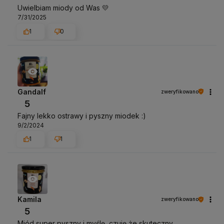
Uwielbiam miody od Was 💛
7/31/2025
1
0
Gandalf
zweryfikowano
5
Fajny lekko ostrawy i pyszny miodek :)
9/2/2024
1
1
Kamila
zweryfikowano
5
Miód super pyszny i myślę, czuję że skuteczny.