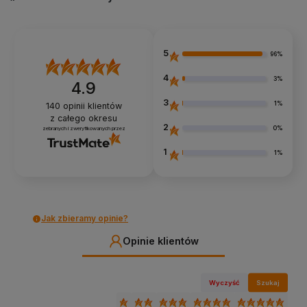
5
96%
4
3%
4.9
3
1%
140
opinii klientów
z całego okresu
2
0%
zebranych i zweryfikowanych przez
1
1%
Jak zbieramy opinie?
Opinie klientów
Wyczyść
Szukaj