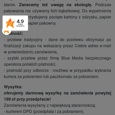
stanie.
Zwracamy też uwagę na ekologię.
Podczas
pakowania nie używamy folii bąbelkowej. Do wypełnienia
kartonu wykorzystujemy pocięte kartony z odzysku, papier
4.9
bąbelkowy i papier pakowny.
OCENA
PRODUKTU
Płatność:
- przelew tradycyjny - dane do przelewu otrzymasz po
finalizacji zakupu na wskazany przez Ciebie adres e-mail
w potwierdzeniu zamówienia,
- szybki przelew przez firmę Blue Media bezpiecznego
operatora polskich płatności,
- płatność przy odbiorze - możliwa w przypadku wybrania
kuriera za pobraniem lub paczkomatu za pobraniem.
Wysyłka:
oferujemy darmową wysyłkę na zamówienia powyżej
199 zł przy przedpłacie!
Zamówienia wysyłamy z największą starannością:
- kurierem DPD (przedpłata i za pobraniem),