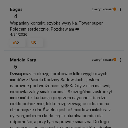
Bogus
zweryfikowano
4
Wspaniały kontakt, szybka wysyłka. Towar super.
Polecam serdecznie. Pozdrawiam ❤️
4/24/2026
0
0
Mariola Karp
zweryfikowano
5
Dzisiaj miałam okazję spróbować kilku wyjątkowych
miodów z Pasieki Rodziny Sadowskich i jestem
naprawdę pod wrażeniem 🍯🐝 Każdy z nich ma swój
niepowtarzalny smak i aromat. Szczególnie zaskoczył
mnie miód z kurkumą i pieprzem cayenne – bardzo
ciekłe połączenie, lekko rozgrzewające i idealne na
chłodniejsze dni. Świetna jest też miodowa mikstura z
cytryną, imbirem i kurkumą – naturalna bomba dla
odporności, a przy tym naprawdę smaczna. Do tego
cytryny w miodzie i pasta z nerkowców, które idealnie