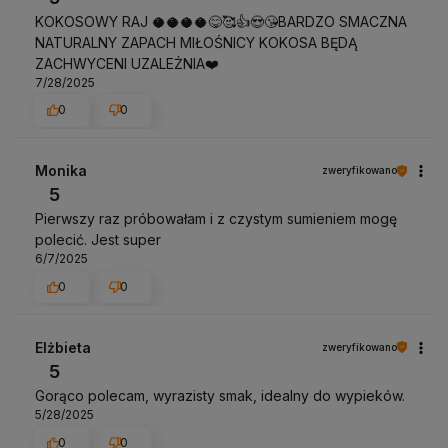
KOKOSOWY RAJ 🥥🥥🥥🥥😋🥰👍😍😘BARDZO SMACZNA
NATURALNY ZAPACH MIŁOŚNICY KOKOSA BĘDĄ
ZACHWYCENI UZALEŻNIA❤️
7/28/2025
0
0
Monika
zweryfikowano
5
Pierwszy raz próbowałam i z czystym sumieniem mogę
polecić. Jest super
6/7/2025
0
0
Elżbieta
zweryfikowano
5
Gorąco polecam, wyrazisty smak, idealny do wypieków.
5/28/2025
0
0