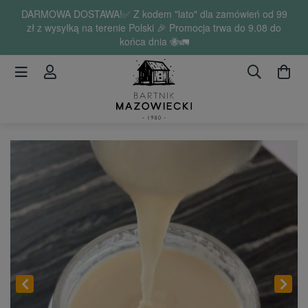
DARMOWA DOSTAWA!✅ Z kodem "lato" dla zamówień od 99
zł z wysyłką na terenie Polski 🎉 Promocja trwa do 9.08 do
końca dnia 🐝🚛