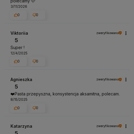
polecamy 🩷
3/11/2026
0
0
Viktoriia
zweryfikowano
5
Super !
12/4/2025
0
0
Agnieszka
zweryfikowano
5
❤️Pasta przepyszna, konsystencja aksamitna, polecam.
8/15/2025
0
0
Katarzyna
zweryfikowano
5