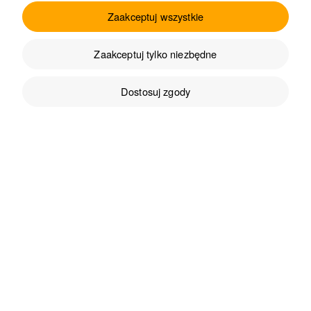
Zaakceptuj wszystkie
Marzena
zweryfikowano
5
Zaakceptuj tylko niezbędne
❤️ przepyszna🔥
9/26/2024
Dostosuj zgody
0
1
OPINIA WYCOFANA
?
Justyna
zweryfikowano
1
Smak jest ok. Ale pasta jest okropnie twarda, nie da
się jej rozsmarować na kanapce, można tylko
zeskrobywać tak jak zamarznięte masło lub
zeszroniony lod w lodówce .
9/10/2024
Anita
zweryfikowano