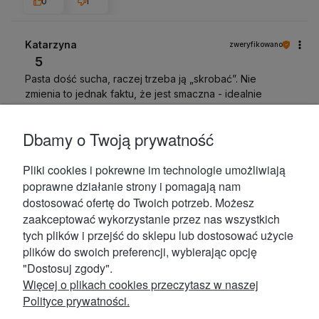
0
1
Katarzyna
zweryfikowano
5
Pasta dość sucha, raczej trzeba ją „skrobać”. Nie
zmienia to jednak faktu, że jest smaczna - idealnie
komponuje się z dżemem malinowym, sprawdza się też
jako dodatek do owsianki :)
Dbamy o Twoją prywatność
11/10/2024
0
1
Pliki cookies i pokrewne im technologie umożliwiają
poprawne działanie strony i pomagają nam
Ilona
dostosować ofertę do Twoich potrzeb. Możesz
zweryfikowano
5
zaakceptować wykorzystanie przez nas wszystkich
tych plików i przejść do sklepu lub dostosować użycie
Przepyszna. Polecam z całym sercem. Idealna do
naleśników, owsianki itp. po lekkim podgrzaniu uzyskuje
plików do swoich preferencji, wybierając opcję
płynna konsystencję. Smak mocno kokosowy -
"Dostosuj zgody".
naturalny!!!💪💯
Więcej o plikach cookies przeczytasz w naszej
10/16/2024
Polityce prywatności.
0
1