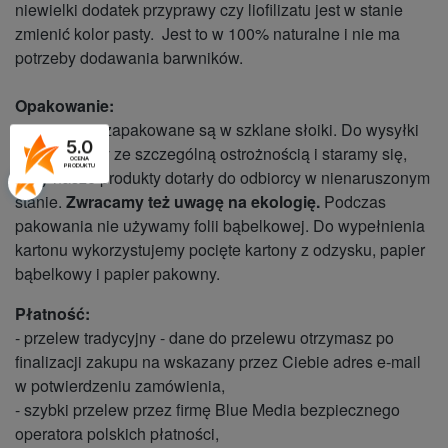
niewielki dodatek przyprawy czy liofilizatu jest w stanie
zmienić kolor pasty. Jest to w 100% naturalne i nie ma
potrzeby dodawania barwników.
Opakowanie:
nasze pasty zapakowane są w szklane słoiki. Do wysyłki
5.0
podchodzimy ze szczególną ostrożnością i staramy się,
OCENA
PRODUKTU
żeby nasze produkty dotarły do odbiorcy w nienaruszonym
stanie.
Zwracamy też uwagę na ekologię.
Podczas
pakowania nie używamy folii bąbelkowej. Do wypełnienia
kartonu wykorzystujemy pocięte kartony z odzysku, papier
bąbelkowy i papier pakowny.
Płatność:
- przelew tradycyjny - dane do przelewu otrzymasz po
finalizacji zakupu na wskazany przez Ciebie adres e-mail
w potwierdzeniu zamówienia,
- szybki przelew przez firmę Blue Media bezpiecznego
operatora polskich płatności,