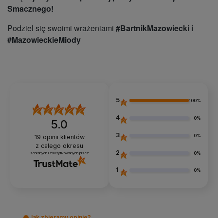
Smacznego!
Podziel się swoimi wrażeniami
#BartnikMazowiecki i
#MazowieckieMiody
5
100%
4
0%
5.0
3
0%
19
opinii klientów
z całego okresu
2
0%
zebranych i zweryfikowanych przez
1
0%
Jak zbieramy opinie?