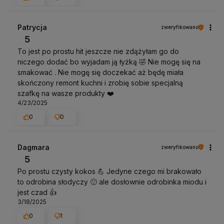
Patrycja
zweryfikowano
5
To jest po prostu hit jeszcze nie zdążyłam go do
niczego dodać bo wyjadam ją łyżką 🤣 Nie mogę się na
smakować . Nie mogę się doczekać aż będę miała
skończony remont kuchni i zrobię sobie specjalną
szafkę na wasze produkty ❤️
4/23/2025
0
0
Dagmara
zweryfikowano
5
Po prostu czysty kokos 💪 Jedyne czego mi brakowało
to odrobina słodyczy 🙂 ale dosłownie odrobinka miodu i
jest czad 👍️
3/18/2025
0
1