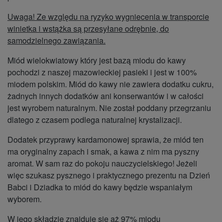
Uwaga! Ze względu na ryzyko wygniecenia w transporcie
winietka i wstążka są przesyłane odrębnie, do
samodzielnego zawiązania.
Miód wielokwiatowy który jest bazą miodu do kawy
pochodzi z naszej mazowieckiej pasieki i jest w 100%
miodem polskim. Miód do kawy nie zawiera dodatku cukru,
żadnych innych dodatków ani konserwantów i w całości
jest wyrobem naturalnym. Nie został poddany przegrzaniu
dlatego z czasem podlega naturalnej krystalizacji.
Dodatek przyprawy kardamonowej sprawia, że miód ten
ma oryginalny zapach i smak, a kawa z nim ma pyszny
aromat. W sam raz do pokoju nauczycielskiego! Jeżeli
więc szukasz pysznego i praktycznego prezentu na Dzień
Babci i Dziadka to miód do kawy będzie wspaniałym
wyborem.
W jego składzie znajduje się aż 97% miodu