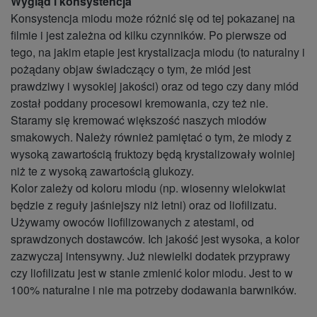
Wygląd i konsystencja
Konsystencja miodu może różnić się od tej pokazanej na
filmie i jest zależna od kilku czynników. Po pierwsze od
tego, na jakim etapie jest krystalizacja miodu (to naturalny i
pożądany objaw świadczący o tym, że miód jest
prawdziwy i wysokiej jakości) oraz od tego czy dany miód
został poddany procesowi kremowania, czy też nie.
Staramy się kremować większość naszych miodów
smakowych. Należy również pamiętać o tym, że miody z
wysoką zawartością fruktozy będą krystalizowały wolniej
niż te z wysoką zawartością glukozy.
Kolor zależy od koloru miodu (np. wiosenny wielokwiat
będzie z reguły jaśniejszy niż letni) oraz od liofilizatu.
Używamy owoców liofilizowanych z atestami, od
sprawdzonych dostawców. Ich jakość jest wysoka, a kolor
zazwyczaj intensywny. Już niewielki dodatek przyprawy
czy liofilizatu jest w stanie zmienić kolor miodu. Jest to w
100% naturalne i nie ma potrzeby dodawania barwników.