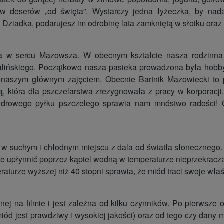
ników deserów „od święta”. Wystarczy jedna łyżeczka, by n
 Dziadka, podarujesz im odrobinę lata zamkniętą w słoiku oraz 
a w sercu Mazowsza. W obecnym kształcie nasza rodzinna p
a Kalińskiego. Początkowo nasza pasieka prowadzona była hobb
naszym głównym zajęciem. Obecnie Bartnik Mazowiecki to pas
ą, która dla pszczelarstwa zrezygnowała z pracy w korporacj
zdrowego pyłku pszczelego sprawia nam mnóstwo radości! O
 suchym i chłodnym miejscu z dala od światła słonecznego. M
ie upłynnić poprzez kąpiel wodną w temperaturze nieprzekracza
turze wyższej niż 40 stopni sprawia, że miód traci swoje wła
j na filmie i jest zależna od kilku czynników. Po pierwsze od
iód jest prawdziwy i wysokiej jakości) oraz od tego czy dany