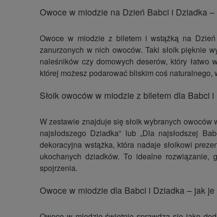
Owoce w miodzie na Dzień Babci i Dziadka – 
Owoce w miodzie z biletem i wstążką na Dzień 
zanurzonych w nich owoców. Taki słoik pięknie w
naleśników czy domowych deserów
, który łatwo 
której możesz podarować bliskim coś naturalnego, 
Słoik owoców w miodzie z biletem dla Babci i
W zestawie znajduje się słoik wybranych owoców w 
najsłodszego Dziadka” lub „Dla najsłodszej Ba
dekoracyjna wstążka, która nadaje słoikowi preze
ukochanych dziadków. To idealne rozwiązanie, 
spojrzenia.
Owoce w miodzie dla Babci i Dziadka – jak je
Owoce w miodzie świetnie sprawdzą się jako
dod