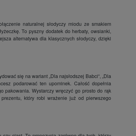
ołączenie naturalnej słodyczy miodu ze smakiem
 łyżeczkę. To pyszny dodatek do
herbaty, owsianki,
ejsza alternatywa dla klasycznych słodyczy, dzięki
dować się na wariant „Dla najsłodszej Babci”, „Dla
chcesz podarować ten upominek. Całość dopełnia
ego pakowania. Wystarczy wręczyć go prosto do rąk
rezentu, który robi wrażenie już od pierwszego
 czy ciast
.
To propozycja zarówno dla tych, którzy