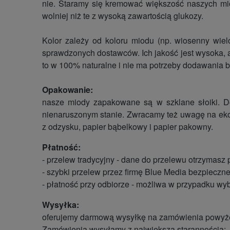
nie. Staramy się kremować większość naszych mi
wolniej niż te z wysoką zawartością glukozy.
Kolor zależy od koloru miodu (np. wiosenny wielok
sprawdzonych dostawców. Ich jakość jest wysoka, a k
to w 100% naturalne i nie ma potrzeby dodawania 
Opakowanie:
nasze miody zapakowane są w szklane słoiki. Do
nienaruszonym stanie. Zwracamy też uwagę na ekol
z odzysku, papier bąbelkowy i papier pakowny.
Płatność:
- przelew tradycyjny - dane do przelewu otrzymasz
- szybki przelew przez firmę Blue Media bezpieczne
- płatność przy odbiorze - możliwa w przypadku wy
Wysyłka:
oferujemy darmową wysyłkę na zamówienia powyżej
Zamówienia wysyłamy z największą starannością: