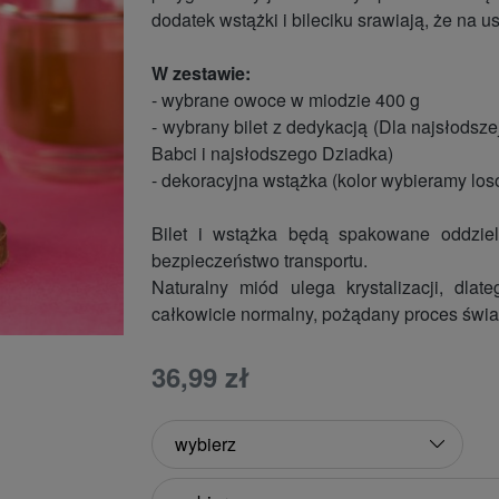
dodatek wstążki i bileciku srawiają, że na
W zestawie:
- wybrane owoce w miodzie 400 g
- wybrany bilet z dedykacją (Dla najsłodsz
Babci i najsłodszego Dziadka)
- dekoracyjna wstążka (kolor wybieramy lo
Bilet i wstążka będą spakowane oddzie
bezpieczeństwo transportu.
Naturalny miód ulega krystalizacji, dla
całkowicie normalny, pożądany proces świa
36,99 zł