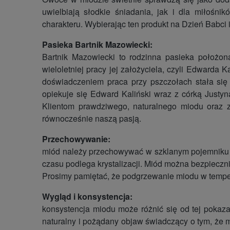
uwielbiają słodkie śniadania, jak i dla miłoś
charakteru. Wybierając ten produkt na Dzień Babci i
Pasieka Bartnik Mazowiecki:
Bartnik Mazowiecki to rodzinna pasieka położon
wieloletniej pracy jej założyciela, czyli Edward
doświadczeniem praca przy pszczołach stała się 
opiekuje się Edward Kaliński wraz z córką Justyn
Klientom prawdziwego, naturalnego miodu oraz 
równocześnie naszą pasją.
Przechowywanie:
miód należy przechowywać w szklanym pojemniku w
czasu podlega krystalizacji. Miód można bezpieczn
Prosimy pamiętać, że podgrzewanie miodu w tempera
Wygląd i konsystencja:
konsystencja miodu może różnić się od tej pokazane
naturalny i pożądany objaw świadczący o tym, że m