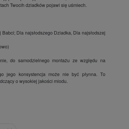
 ustach Twocih dziadków pojawi się uśmiech.
ej Babci; Dla najsłodszego Dziadka, Dla najsłodszej
sowo)
lnie, do samodzielnego montażu ze względu na
tego jego konsystencja może nie być płynna. To
dczący o wysokiej jakości miodu.