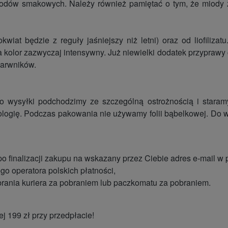
odów smakowych. Należy również pamiętać o tym, że miody z 
wiat będzie z reguły jaśniejszy niż letni) oraz od liofiliz
olor zazwyczaj intensywny. Już niewielki dodatek przyprawy czy
barwników.
 wysyłki podchodzimy ze szczególną ostrożnością i staramy
ogię. Podczas pakowania nie używamy folii bąbelkowej. Do w
 po finalizacji zakupu na wskazany przez Ciebie adres e-mail w
go operatora polskich płatności,
brania kuriera za pobraniem lub paczkomatu za pobraniem.
 199 zł przy przedpłacie!