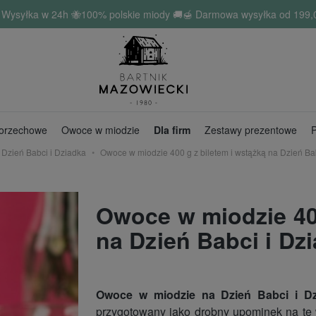
ysyłka w 24h 🐝100% polskie miody 🚚🍯 Darmowa wysyłka od
199,
 orzechowe
Owoce w miodzie
Dla firm
Zestawy prezentowe
P
Dzień Babci i Dziadka
Owoce w miodzie 400 g z biletem i wstążką na Dzień Ba
Owoce w miodzie 400
na Dzień Babci i Dz
Owoce w miodzie na Dzień Babci i Dz
przygotowany jako drobny upominek na tę 