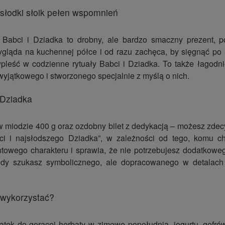
słodki słoik pełen wspomnień
Babci i Dziadka to drobny, ale bardzo smaczny prezent, p
ygląda na kuchennej półce i od razu zachęca, by sięgnąć po
wpleść w codzienne rytuały Babci i Dziadka. To także łagodni
wyjątkowego i stworzonego specjalnie z myślą o nich.
 Dziadka
miodzie 400 g oraz ozdobny bilet z dedykacją – możesz zdecy
bci i najsłodszego Dziadka”, w zależności od tego, komu 
ntowego charakteru i sprawia, że nie potrzebujesz dodatkow
gdy szukasz symbolicznego, ale dopracowanego w detalach p
 wykorzystać?
atek do gorącej herbaty w zimowe popołudnia, jogurtu, gofrów