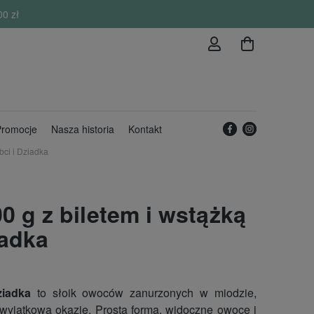
00 zł
romocje
Nasza historia
Kontakt
bci i Dziadka
 g z biletem i wstążką
iadka
iadka
to słoik owoców zanurzonych w miodzie,
wyjątkową okazję. Prosta forma, widoczne owoce i