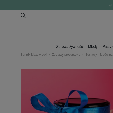
✅ W
Zdrowa żywność
Miody
Pasty
Bartnik Mazowiecki
Zestawy prezentowe
Zestawy miodów na 