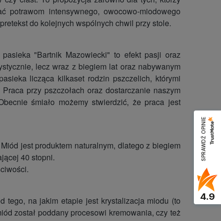
adać potrawom intensywnego, owocowo
‑
miodowego
pretekst do kolejnych wspólnych chwil przy stole.
asieka "Bartnik Mazowiecki" to efekt pasji oraz
ystycznie, lecz wraz z biegiem lat oraz nabywanym
ieka licząca kilkaset rodzin pszczelich, którymi
i. Praca przy pszczołach oraz dostarczanie naszym
becnie śmiało możemy stwierdzić, że praca jest
SPRAWDŹ OPINIE
iód jest produktem naturalnym, dlatego z biegiem
jącej 40 stopni.
ściwości.
4.9
 tego, na jakim etapie jest krystalizacja miodu (to
 miód został poddany procesowi kremowania, czy też