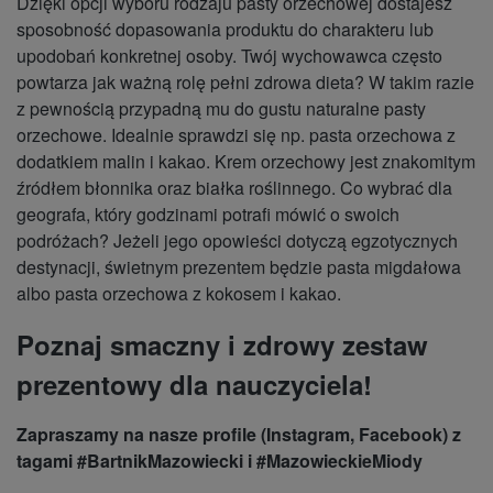
Dzięki opcji wyboru rodzaju pasty orzechowej dostajesz
sposobność dopasowania produktu do charakteru lub
upodobań konkretnej osoby. Twój wychowawca często
powtarza jak ważną rolę pełni zdrowa dieta? W takim razie
z pewnością przypadną mu do gustu naturalne pasty
orzechowe. Idealnie sprawdzi się np. pasta orzechowa z
dodatkiem malin i kakao. Krem orzechowy jest znakomitym
źródłem błonnika oraz białka roślinnego. Co wybrać dla
geografa, który godzinami potrafi mówić o swoich
podróżach? Jeżeli jego opowieści dotyczą egzotycznych
destynacji, świetnym prezentem będzie pasta migdałowa
albo pasta orzechowa z kokosem i kakao.
Poznaj smaczny i zdrowy zestaw
prezentowy dla nauczyciela!
Zapraszamy na nasze profile (Instagram, Facebook) z
tagami #BartnikMazowiecki i #MazowieckieMiody