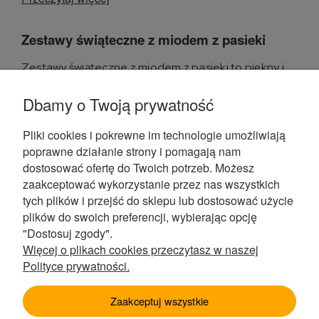
Zestawy świąteczne z miodem z pasieki
Zestawy świąteczne z miodem z pasieki to piękny i
praktyczny pomysł na prezent z oferty sklepu
internetowego...
Dbamy o Twoją prywatność
Przeczytaj więcej
Pliki cookies i pokrewne im technologie umożliwiają
poprawne działanie strony i pomagają nam
dostosować ofertę do Twoich potrzeb. Możesz
zaakceptować wykorzystanie przez nas wszystkich
tych plików i przejść do sklepu lub dostosować użycie
plików do swoich preferencji, wybierając opcję
Kontakt
"Dostosuj zgody".
Więcej o plikach cookies przeczytasz w naszej
Polityce prywatności.
Obsługa Klienta
Zaakceptuj wszystkie