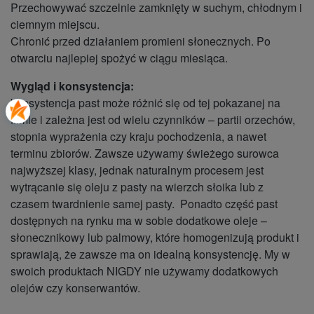
Przechowywać szczelnie zamknięty w suchym, chłodnym i
ciemnym miejscu.
Chronić przed działaniem promieni słonecznych. Po
otwarciu najlepiej spożyć w ciągu miesiąca.
Wygląd i konsystencja:
konsystencja past może różnić się od tej pokazanej na
filmie i zależna jest od wielu czynników – partii orzechów,
stopnia wyprażenia czy kraju pochodzenia, a nawet
terminu zbiorów. Zawsze używamy świeżego surowca
najwyższej klasy, jednak naturalnym procesem jest
wytrącanie się oleju z pasty na wierzch słoika lub z
czasem twardnienie samej pasty. Ponadto część past
dostępnych na rynku ma w sobie dodatkowe oleje –
słonecznikowy lub palmowy, które homogenizują produkt i
sprawiają, że zawsze ma on idealną konsystencję. My w
swoich produktach NIGDY nie używamy dodatkowych
olejów czy konserwantów.