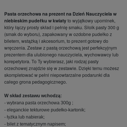
Pasta orzechowa na prezent na Dzień Nauczyciela w
niebieskim pudełku w kwiaty
to wyjątkowy upominek,
który łączy prosty skład i pełnię smaku. Słoik pasty 300 g
(smak do wyboru), zapakowany w ozdobne pudełko z
biletem, wstążką i akcesorium, to prezent gotowy do
wręczenia. Zestaw z pastą orzechową jest perfekcyjnym
prezentem dla ulubionego nauczyciela, wychowawcy lub
korepetytora. To Ty wybierasz, jaki rodzaj pasty
orzechowej znajdzie się w zestawie. Dzięki temu możesz
skompletować w pełni niepowtarzalne podarunki dla
całego grona pedagogicznego.
W skład zestawu wchodzą:
- wybrana pasta orzechowa 300g ;
- eleganckie tekturowe pudełko-kartonik;
- łyżka lub nabierak;
- bilet z tematycznym napisem;