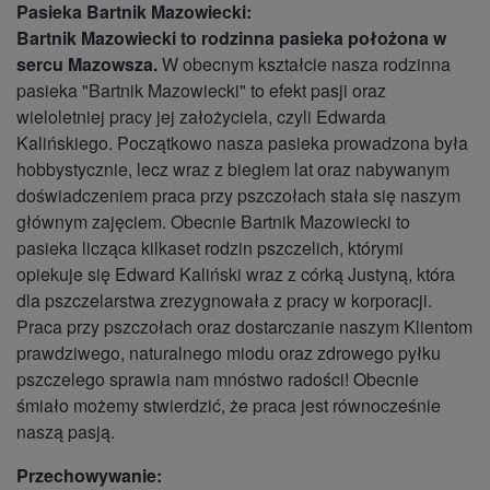
Pasieka Bartnik Mazowiecki:
Bartnik Mazowiecki to rodzinna pasieka położona w
sercu Mazowsza.
W obecnym kształcie nasza rodzinna
pasieka "Bartnik Mazowiecki" to efekt pasji oraz
wieloletniej pracy jej założyciela, czyli Edwarda
Kalińskiego. Początkowo nasza pasieka prowadzona była
hobbystycznie, lecz wraz z biegiem lat oraz nabywanym
doświadczeniem praca przy pszczołach stała się naszym
głównym zajęciem. Obecnie Bartnik Mazowiecki to
pasieka licząca kilkaset rodzin pszczelich, którymi
opiekuje się Edward Kaliński wraz z córką Justyną, która
dla pszczelarstwa zrezygnowała z pracy w korporacji.
Praca przy pszczołach oraz dostarczanie naszym Klientom
prawdziwego, naturalnego miodu oraz zdrowego pyłku
pszczelego sprawia nam mnóstwo radości! Obecnie
śmiało możemy stwierdzić, że praca jest równocześnie
naszą pasją.
Przechowywanie: