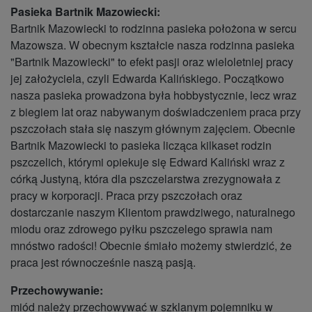
Pasieka Bartnik Mazowiecki:
Bartnik Mazowiecki to rodzinna pasieka położona w sercu
Mazowsza. W obecnym kształcie nasza rodzinna pasieka
"Bartnik Mazowiecki" to efekt pasji oraz wieloletniej pracy
jej założyciela, czyli Edwarda Kalińskiego. Początkowo
nasza pasieka prowadzona była hobbystycznie, lecz wraz
z biegiem lat oraz nabywanym doświadczeniem praca przy
pszczołach stała się naszym głównym zajęciem. Obecnie
Bartnik Mazowiecki to pasieka licząca kilkaset rodzin
pszczelich, którymi opiekuje się Edward Kaliński wraz z
córką Justyną, która dla pszczelarstwa zrezygnowała z
pracy w korporacji. Praca przy pszczołach oraz
dostarczanie naszym Klientom prawdziwego, naturalnego
miodu oraz zdrowego pyłku pszczelego sprawia nam
mnóstwo radości! Obecnie śmiało możemy stwierdzić, że
praca jest równocześnie naszą pasją.
Przechowywanie:
miód należy przechowywać w szklanym pojemniku w