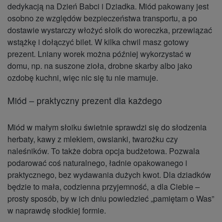
dedykacją na Dzień Babci i Dziadka. Miód pakowany jest
osobno ze względów bezpieczeństwa transportu, a po
dostawie wystarczy włożyć słoik do woreczka, przewiązać
wstążkę i dołączyć bilet. W kilka chwil masz gotowy
prezent.
Lniany worek można później wykorzystać w
domu
, np. na suszone zioła, drobne skarby albo jako
ozdobę kuchni, więc nic się tu nie marnuje.
Miód – praktyczny prezent dla każdego
Miód w małym słoiku świetnie sprawdzi się do słodzenia
herbaty, kawy z mlekiem, owsianki, twarożku czy
naleśników. To także dobra opcja budżetowa. Pozwala
podarować coś naturalnego, ładnie opakowanego i
praktycznego, bez wydawania dużych kwot. Dla dziadków
będzie to mała, codzienna przyjemność, a dla Ciebie –
prosty sposób, by w ich dniu powiedzieć „pamiętam o Was”
w naprawdę słodkiej formie.