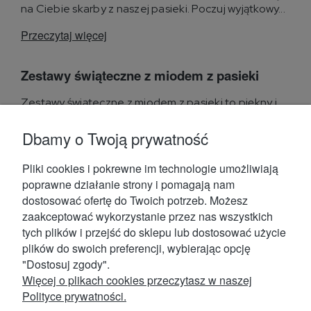
na Ciebie skarby z naszej pasieki. Poczuj wyjątkowy...
Przeczytaj więcej
Zestawy świąteczne z miodem z pasieki
Zestawy świąteczne z miodem z pasieki to piękny i
praktyczny pomysł na prezent z oferty sklepu
internetowego...
Dbamy o Twoją prywatność
Przeczytaj więcej
Pliki cookies i pokrewne im technologie umożliwiają
poprawne działanie strony i pomagają nam
dostosować ofertę do Twoich potrzeb. Możesz
zaakceptować wykorzystanie przez nas wszystkich
tych plików i przejść do sklepu lub dostosować użycie
plików do swoich preferencji, wybierając opcję
Kontakt
"Dostosuj zgody".
Więcej o plikach cookies przeczytasz w naszej
Polityce prywatności.