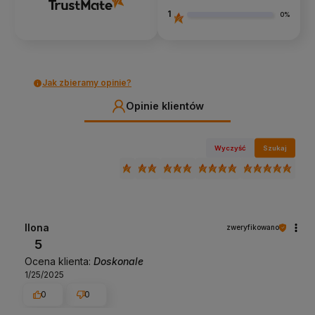
1
0%
Jak zbieramy opinie?
Opinie klientów
Wyczyść
Szukaj
Ilona
zweryfikowano
5
Ocena klienta:
Doskonale
1/25/2025
0
0