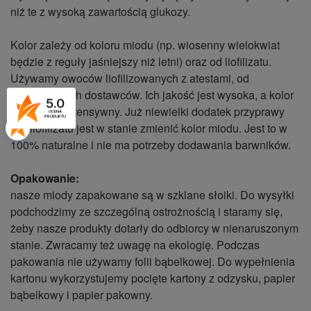
niż te z wysoką zawartością glukozy.
Kolor zależy od koloru miodu (np. wiosenny wielokwiat
będzie z reguły jaśniejszy niż letni) oraz od liofilizatu.
Używamy owoców liofilizowanych z atestami, od
sprawdzonych dostawców. Ich jakość jest wysoka, a kolor
5.0
zazwyczaj intensywny. Już niewielki dodatek przyprawy
OCENA
PRODUKTU
czy liofilizatu jest w stanie zmienić kolor miodu. Jest to w
100% naturalne i nie ma potrzeby dodawania barwników.
Opakowanie:
nasze miody zapakowane są w szklane słoiki. Do wysyłki
podchodzimy ze szczególną ostrożnością i staramy się,
żeby nasze produkty dotarły do odbiorcy w nienaruszonym
stanie. Zwracamy też uwagę na ekologię. Podczas
pakowania nie używamy folii bąbelkowej. Do wypełnienia
kartonu wykorzystujemy pocięte kartony z odzysku, papier
bąbelkowy i papier pakowny.