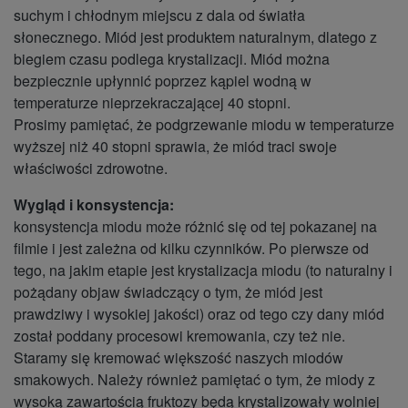
suchym i chłodnym miejscu z dala od światła
słonecznego. Miód jest produktem naturalnym, dlatego z
biegiem czasu podlega krystalizacji. Miód można
bezpiecznie upłynnić poprzez kąpiel wodną w
temperaturze nieprzekraczającej 40 stopni.
Prosimy pamiętać, że podgrzewanie miodu w temperaturze
wyższej niż 40 stopni sprawia, że miód traci swoje
właściwości zdrowotne.
Wygląd i konsystencja:
konsystencja miodu może różnić się od tej pokazanej na
filmie i jest zależna od kilku czynników. Po pierwsze od
tego, na jakim etapie jest krystalizacja miodu (to naturalny i
pożądany objaw świadczący o tym, że miód jest
prawdziwy i wysokiej jakości) oraz od tego czy dany miód
został poddany procesowi kremowania, czy też nie.
Staramy się kremować większość naszych miodów
smakowych. Należy również pamiętać o tym, że miody z
wysoką zawartością fruktozy będą krystalizowały wolniej