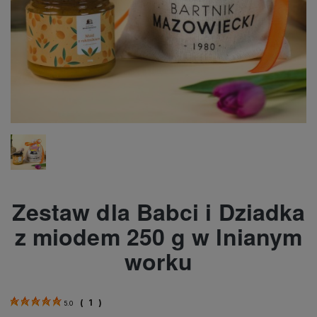
Zestaw dla Babci i Dziadka
z miodem 250 g w lnianym
worku
(
1
)
5.0