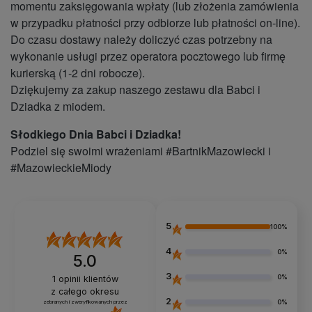
momentu zaksięgowania wpłaty (lub złożenia zamówienia
w przypadku płatności przy odbiorze lub płatności on-line).
Do czasu dostawy należy doliczyć czas potrzebny na
wykonanie usługi przez operatora pocztowego lub firmę
kurierską (1-2 dni robocze).
Dziękujemy za zakup naszego zestawu dla Babci i
Dziadka z miodem.
Słodkiego Dnia Babci i Dziadka!
Podziel się swoimi wrażeniami #BartnikMazowiecki i
#MazowieckieMiody
5
100%
4
0%
5.0
3
0%
1
opinii klientów
z całego okresu
2
0%
zebranych i zweryfikowanych przez