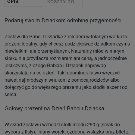
OPIS
KOSZTY DOSTAWY
Podaruj swoim Dziadkom odrobinę przyjemności
Zestaw dla Babci i Dziadka z miodem w lnianym worku to
prezent idealny, gdy chcesz podziękować dziadkom czymś
niewielkim, ale przemyślanym. Naturalny miód w małym
słoiku nie przytłacza rozmiarem ani ceną, a jednocześnie
jest czymś, z czego
Babcia i Dziadek naprawdę
skorzystają na co dzień
. Taki upominek łatwo wręczyć
nawet najmłodszym wnukom z pomocą rodziców albo
dołączyć go do większego prezentu jako słodki akcent od
serca.
Gotowy prezent na Dzień Babci i Dziadka
W skład zestawu wchodzi słoik miodu 250 g (smak do
wyboru z listy), lniany worek, ozdobna wstążka oraz bilet z