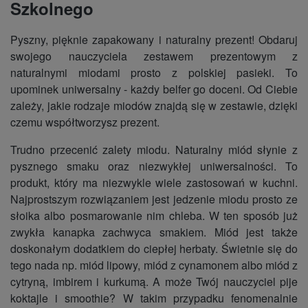
Szkolnego
Pyszny, pięknie zapakowany i naturalny prezent! Obdaruj
swojego nauczyciela zestawem prezentowym z
naturalnymi miodami prosto z polskiej pasieki. To
upominek uniwersalny - każdy belfer go doceni. Od Ciebie
zależy, jakie rodzaje miodów znajdą się w zestawie, dzięki
czemu współtworzysz prezent.
Trudno przecenić zalety miodu. Naturalny miód słynie z
pysznego smaku oraz niezwykłej uniwersalności. To
produkt, który ma niezwykle wiele zastosowań w kuchni.
Najprostszym rozwiązaniem jest jedzenie miodu prosto ze
słoika albo posmarowanie nim chleba. W ten sposób już
zwykła kanapka zachwyca smakiem. Miód jest także
doskonałym dodatkiem do ciepłej herbaty. Świetnie się do
tego nada np. miód lipowy, miód z cynamonem albo miód z
cytryną, imbirem i kurkumą. A może Twój nauczyciel pije
koktajle i smoothie? W takim przypadku fenomenalnie