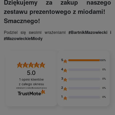
Dziękujemy za zakup naszego
zestawu prezentowego z miodami!
Smacznego!
Podziel się swoimi wrażeniami
#BartnikMazowiecki i
#MazowieckieMiody
5
100%
4
0%
5.0
3
0%
1
opinii klientów
z całego okresu
2
0%
zebranych i zweryfikowanych przez
1
0%