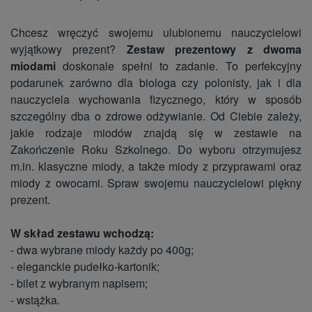
Chcesz wręczyć swojemu ulubionemu nauczycielowi
wyjątkowy prezent?
Zestaw prezentowy z dwoma
miodami
doskonale spełni to zadanie. To perfekcyjny
podarunek zarówno dla biologa czy polonisty, jak i dla
nauczyciela wychowania fizycznego, który w sposób
szczególny dba o zdrowe odżywianie. Od Ciebie zależy,
jakie rodzaje miodów znajdą się w zestawie na
Zakończenie Roku Szkolnego. Do wyboru otrzymujesz
m.in. klasyczne miody, a także miody z przyprawami oraz
miody z owocami. Spraw swojemu nauczycielowi piękny
prezent.
W skład zestawu wchodzą:
- dwa wybrane miody każdy po 400g;
- eleganckie pudełko-kartonik;
- bilet z wybranym napisem;
- wstążka.