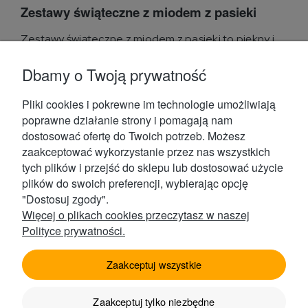
Zestawy świąteczne z miodem z pasieki
Zestawy świąteczne z miodem z pasieki to piękny i
praktyczny pomysł na prezent z oferty sklepu
internetowego...
Dbamy o Twoją prywatność
Przeczytaj więcej
Pliki cookies i pokrewne im technologie umożliwiają
poprawne działanie strony i pomagają nam
dostosować ofertę do Twoich potrzeb. Możesz
zaakceptować wykorzystanie przez nas wszystkich
tych plików i przejść do sklepu lub dostosować użycie
plików do swoich preferencji, wybierając opcję
Kontakt
"Dostosuj zgody".
Więcej o plikach cookies przeczytasz w naszej
Polityce prywatności.
Obsługa Klienta
Zaakceptuj wszystkie
Zaakceptuj tylko niezbędne