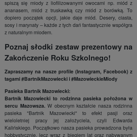
spiszą się miody z liofilizowanymi owocami np. miód z
ananasem, miód z truskawką czy miód z borówką. To
dopiero początek opcji, jakie daje miód. Desery, ciasta,
sosy i marynaty – każde z tych dań fantastycznie współgra
z naturalnym miodem.
Poznaj słodki zestaw prezentowy na
Zakończenie Roku Szkolnego!
Zapraszamy na nasze profile (Instagram, Facebook) z
tagami #BartnikMazowiecki i #MazowieckieMiody
Pasieka Bartnik Mazowiecki:
Bartnik Mazowiecki to rodzinna pasieka położona w
sercu Mazowsza.
W obecnym kształcie nasza rodzinna
pasieka "Bartnik Mazowiecki" to efekt pasji oraz
wieloletniej pracy jej założyciela, czyli Edwarda
Kalińskiego. Początkowo nasza pasieka prowadzona była
hobbystycznie, lecz wraz z biegiem lat oraz nabywanym