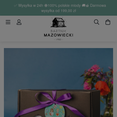
✅ Wysyłka w 24h 🐝100% polskie miody 🚚🍯 Darmowa
wysyłka od
199,00 zł