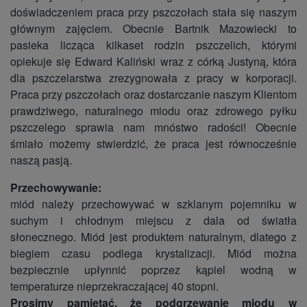
doświadczeniem praca przy pszczołach stała się naszym
głównym zajęciem. Obecnie Bartnik Mazowiecki to
pasieka licząca kilkaset rodzin pszczelich, którymi
opiekuje się Edward Kaliński wraz z córką Justyną, która
dla pszczelarstwa zrezygnowała z pracy w korporacji.
Praca przy pszczołach oraz dostarczanie naszym Klientom
prawdziwego, naturalnego miodu oraz zdrowego pyłku
pszczelego sprawia nam mnóstwo radości! Obecnie
śmiało możemy stwierdzić, że praca jest równocześnie
naszą pasją.
Przechowywanie:
miód należy przechowywać w szklanym pojemniku w
suchym i chłodnym miejscu z dala od światła
słonecznego. Miód jest produktem naturalnym, dlatego z
biegiem czasu podlega krystalizacji. Miód można
bezpiecznie upłynnić poprzez kąpiel wodną w
temperaturze nieprzekraczającej 40 stopni.
Prosimy pamiętać, że podgrzewanie miodu w