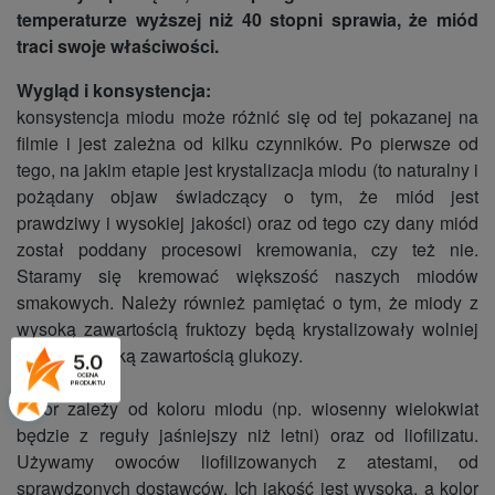
temperaturze wyższej niż 40 stopni sprawia, że miód
traci swoje właściwości.
Wygląd i konsystencja:
konsystencja miodu może różnić się od tej pokazanej na
filmie i jest zależna od kilku czynników. Po pierwsze od
tego, na jakim etapie jest krystalizacja miodu (to naturalny i
pożądany objaw świadczący o tym, że miód jest
prawdziwy i wysokiej jakości) oraz od tego czy dany miód
został poddany procesowi kremowania, czy też nie.
Staramy się kremować większość naszych miodów
smakowych. Należy również pamiętać o tym, że miody z
wysoką zawartością fruktozy będą krystalizowały wolniej
niż te z wysoką zawartością glukozy.
5.0
OCENA
PRODUKTU
Kolor zależy od koloru miodu (np. wiosenny wielokwiat
będzie z reguły jaśniejszy niż letni) oraz od liofilizatu.
Używamy owoców liofilizowanych z atestami, od
sprawdzonych dostawców. Ich jakość jest wysoka, a kolor