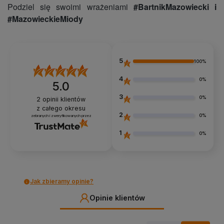
Podziel się swoimi wrażeniami
#BartnikMazowiecki i
#MazowieckieMiody
5
100%
4
0%
5.0
3
0%
2
opinii klientów
z całego okresu
2
0%
zebranych i zweryfikowanych przez
1
0%
Jak zbieramy opinie?
Opinie klientów