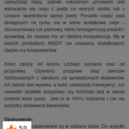
najwyższej klasy, jednak naturalnym procesem jest
wytrącanie się oleju z pasty na wierzch słoika lub z
czasem twardnienie samej pasty. Ponadto część past
dostępnych na rynku ma w sobie dodatkowe oleje –
słonecznikowy lub palmowy, które homogenizują produkt i
sprawiają, że zawsze ma on idealną konsystencję. My w
swoich produktach NIGDY nie używamy dodatkowych
olejów czy konserwantów.
Kolor zależy od koloru użytego surowca oraz od
przyprawy. Używamy przypraw oraz owoców
liofilizowanych z atestami, od sprawdzonych dostawców.
Ich jakość jest wysoka, a kolor zazwyczaj intensywny. Już
niewielki dodatek przyprawy czy liofilizatu jest w stanie
zmienić kolor pasty. Jest to w 100% naturalne i nie ma
potrzeby dodawania barwników.
Opakowanie:
nasze pasty zapakowane są w szklane słoiki. Do wysyłki
5.0