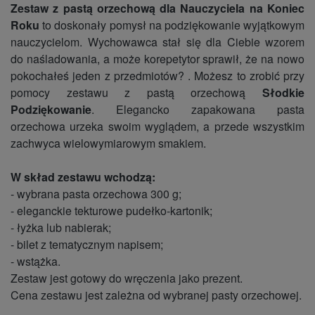
Zestaw z pastą orzechową dla Nauczyciela na Koniec
Roku
to doskonały pomysł na podziękowanie wyjątkowym
nauczycielom. Wychowawca stał się dla Ciebie wzorem
do naśladowania, a może korepetytor sprawił, że na nowo
pokochałeś jeden z przedmiotów? . Możesz to zrobić przy
pomocy zestawu z pastą orzechową
Słodkie
Podziękowanie
. Elegancko zapakowana pasta
orzechowa urzeka swoim wyglądem, a przede wszystkim
zachwyca wielowymiarowym smakiem.
W skład zestawu wchodzą:
- wybrana pasta orzechowa 300 g;
- eleganckie tekturowe pudełko-kartonik;
- łyżka lub nabierak;
- bilet z tematycznym napisem;
- wstążka.
Zestaw jest gotowy do wręczenia jako prezent.
Cena zestawu jest zależna od wybranej pasty orzechowej.