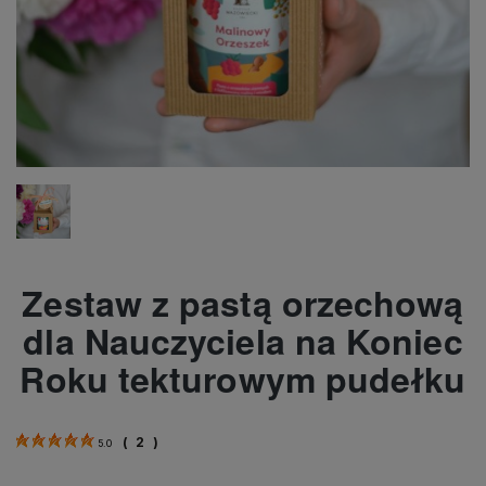
Zestaw z pastą orzechową
dla Nauczyciela na Koniec
Roku tekturowym pudełku
(
2
)
5.0