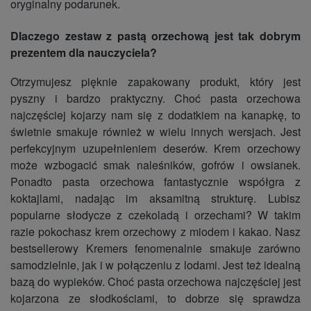
oryginalny podarunek.
Dlaczego zestaw z pastą orzechową jest tak dobrym
prezentem dla nauczyciela?
Otrzymujesz pięknie zapakowany produkt, który jest
pyszny i bardzo praktyczny. Choć pasta orzechowa
najczęściej kojarzy nam się z dodatkiem na kanapkę, to
świetnie smakuje również w wielu innych wersjach. Jest
perfekcyjnym uzupełnieniem deserów. Krem orzechowy
może wzbogacić smak naleśników, gofrów i owsianek.
Ponadto pasta orzechowa fantastycznie współgra z
koktajlami, nadając im aksamitną strukturę. Lubisz
popularne słodycze z czekoladą i orzechami? W takim
razie pokochasz krem orzechowy z miodem i kakao. Nasz
bestsellerowy Kremers fenomenalnie smakuje zarówno
samodzielnie, jak i w połączeniu z lodami. Jest też idealną
bazą do wypieków. Choć pasta orzechowa najczęściej jest
kojarzona ze słodkościami, to dobrze się sprawdza