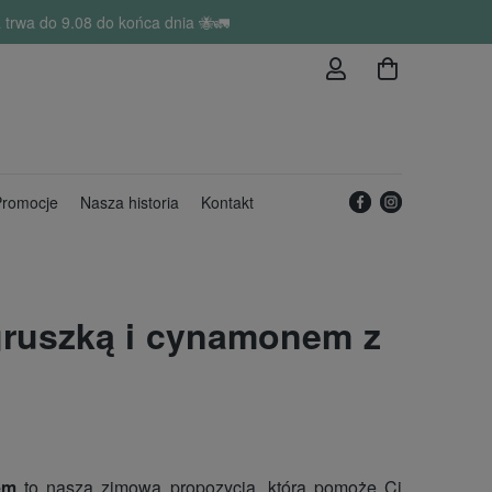
trwa do 9.08 do końca dnia 🐝🚛
romocje
Nasza historia
Kontakt
gruszką i cynamonem z
em
to nasza zimowa propozycja, która pomoże Ci