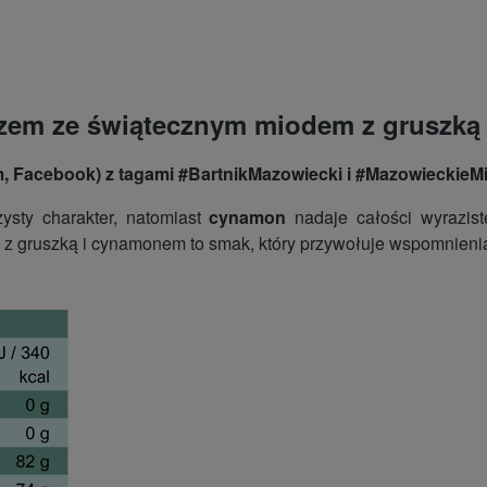
azem ze świątecznym miodem z gruszką
m, Facebook) z tagami #BartnikMazowiecki i #MazowieckieM
ysty charakter, natomiast
cynamon
nadaje całości wyrazis
 gruszką i cynamonem to smak, który przywołuje wspomnienia i