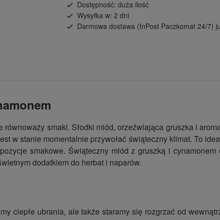
Dostępność: duża ilość
Wysyłka w: 2 dni
Darmowa dostawa (InPost Paczkomat 24/7) ju
cynamonem
 równoważy smaki. Słodki miód, orzeźwiająca gruszka i arom
y jest w stanie momentalnie przywołać świąteczny klimat. To id
kompozycje smakowe. Świąteczny miód z gruszką i cynamonem 
świetnym dodatkiem do herbat i naparów.
amy ciepłe ubrania, ale także staramy się rozgrzać od wewnątrz.