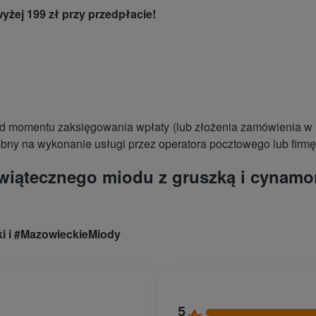
żej 199 zł przy przedpłacie!
 momentu zaksięgowania wpłaty (lub złożenia zamówienia w pr
ebny na wykonanie usługi przez operatora pocztowego lub firmę 
wiątecznego miodu z gruszką i cynam
i i #MazowieckieMiody
5