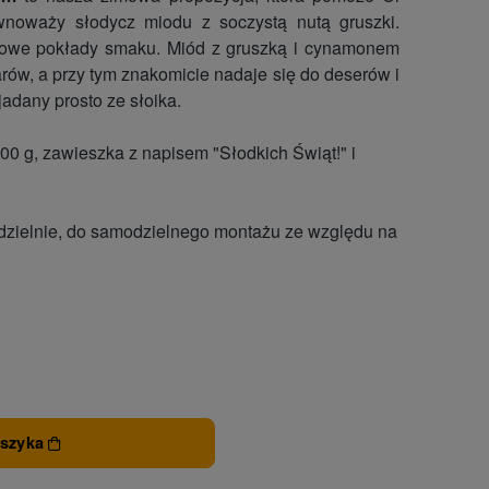
ównoważy słodycz miodu z soczystą nutą gruszki.
owe pokłady smaku. Miód z gruszką i cynamonem
rów, a przy tym znakomicie nadaje się do deserów i
dany prosto ze słoika.
0 g, zawieszka z napisem "Słodkich Świąt!" i
dzielnie, do samodzielnego montażu ze względu na
oszyka