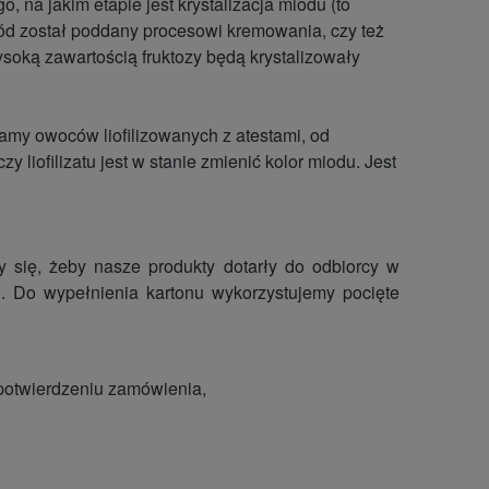
, na jakim etapie jest krystalizacja miodu (to
iód został poddany procesowi kremowania, czy też
oką zawartością fruktozy będą krystalizowały
ywamy owoców liofilizowanych z atestami, od
liofilizatu jest w stanie zmienić kolor miodu. Jest
 się, żeby nasze produkty dotarły do odbiorcy w
 Do wypełnienia kartonu wykorzystujemy pocięte
 potwierdzeniu zamówienia,