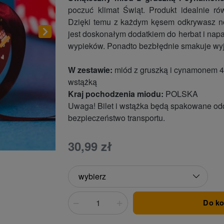
poczuć klimat Świąt. Produkt idealnie r
Dzięki temu z każdym kęsem odkrywasz n
jest doskonałym dodatkiem do herbat i napa
wypieków. Ponadto bezbłędnie smakuje wyja
W zestawie:
miód z gruszką i cynamonem 40
wstążką
Kraj pochodzenia miodu:
POLSKA
Uwaga! Bilet i wstążka będą spakowane od
bezpieczeństwo transportu.
30,99 zł
Do k