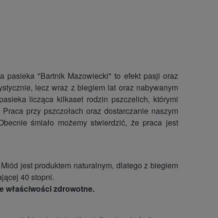
pasieka "Bartnik Mazowiecki" to efekt pasji oraz
ystycznie, lecz wraz z biegiem lat oraz nabywanym
ieka licząca kilkaset rodzin pszczelich, którymi
i. Praca przy pszczołach oraz dostarczanie naszym
becnie śmiało możemy stwierdzić, że praca jest
iód jest produktem naturalnym, dlatego z biegiem
jącej 40 stopni.
oje właściwości zdrowotne.