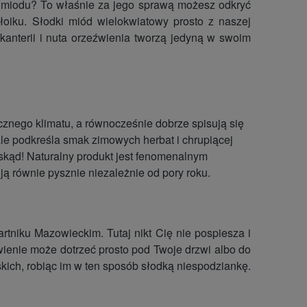
 miodu? To właśnie za jego sprawą możesz odkryć
oiku. Słodki miód wielokwiatowy prosto z naszej
kanterii i nuta orzeźwienia tworzą jedyną w swoim
cznego klimatu, a równocześnie dobrze spisują się
e podkreśla smak zimowych herbat i chrupiącej
 skąd! Naturalny produkt jest fenomenalnym
ją równie pysznie niezależnie od pory roku.
rtniku Mazowieckim. Tutaj nikt Cię nie pospiesza i
wienie może dotrzeć prosto pod Twoje drzwi albo do
kich, robiąc im w ten sposób słodką niespodziankę.