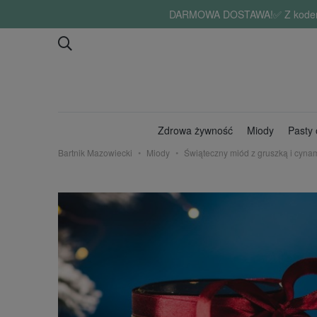
DARMOWA DOSTAWA!✅ Z kodem "lat
Zdrowa żywność
Miody
Pasty
Bartnik Mazowiecki
Miody
Świąteczny miód z gruszką i cyna