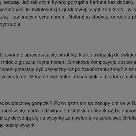
 herbatę. Jednak czym byłaby porządna herbata bez dodatku
ynamonem to kwintesencja grudniowej magii zamkniętej w sł
ruszką i pachnącym cynamonem. Naturalna słodycz, odrobina pi
jnym stole.
? Doskonale sprawdzają się produkty, które nawiązują do świąte
est miód z gruszką i cynamonem. Smakowa kompozycja doskonal
namonem przestaje być użyteczny tuż po zakończeniu zimy? Ależ
ię w ciepłe dni. Ponadto owsianka lub naleśniki z miodem smaku
zedświątecznej gorączki? Rozwiązaniem są zakupy online w Ba
 nie musisz się martwić dźwiganiem ciężkich pakunków, bo zamó
rzy decydują się na wysyłkę zamówienia na adres swoich blis
 koszty wysyłki.