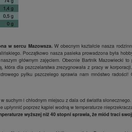
żona w sercu Mazowsza.
W obecnym kształcie nasza rodzinna 
a Kalińskiego. Początkowo nasza pasieka prowadzona była hobb
naszym głównym zajęciem. Obecnie Bartnik Mazowiecki to pas
ą, która dla pszczelarstwa zrezygnowała z pracy w korporacj
zdrowego pyłku pszczelego sprawia nam mnóstwo radości! O
 suchym i chłodnym miejscu z dala od światła słonecznego. M
ie upłynnić poprzez kąpiel wodną w temperaturze nieprzekracza
eraturze wyższej niż 40 stopni sprawia, że miód traci sw