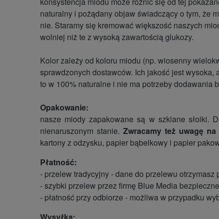
konsystencja miodu może różnić się od tej pokazanej 
naturalny i pożądany objaw świadczący o tym, że m
nie. Staramy się kremować większość naszych miod
wolniej niż te z wysoką zawartością glukozy.
Kolor zależy od koloru miodu (np. wiosenny wielokwi
sprawdzonych dostawców. Ich jakość jest wysoka, a k
to w 100% naturalne i nie ma potrzeby dodawania 
Opakowanie:
nasze miody zapakowane są w szklane słoiki. Do
nienaruszonym stanie.
Zwracamy też uwagę na 
kartony z odzysku, papier bąbelkowy i papier pako
Płatność:
- przelew tradycyjny - dane do przelewu otrzymasz
- szybki przelew przez firmę Blue Media bezpieczne
- płatność przy odbiorze - możliwa w przypadku wy
Wysyłka: