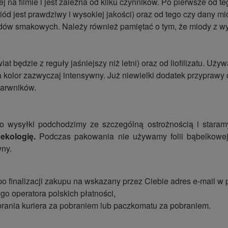
na filmie i jest zależna od kilku czynników. Po pierwsze od tego
iód jest prawdziwy i wysokiej jakości) oraz od tego czy dany m
ów smakowych. Należy również pamiętać o tym, że miody z wys
at będzie z reguły jaśniejszy niż letni) oraz od liofilizatu. Uż
olor zazwyczaj intensywny. Już niewielki dodatek przyprawy czy 
barwników.
 wysyłki podchodzimy ze szczególną ostrożnością i staramy
ekologię.
Podczas pakowania nie używamy folii bąbelkowej.
wny.
 po finalizacji zakupu na wskazany przez Ciebie adres e-mail w
go operatora polskich płatności,
brania kuriera za pobraniem lub paczkomatu za pobraniem.