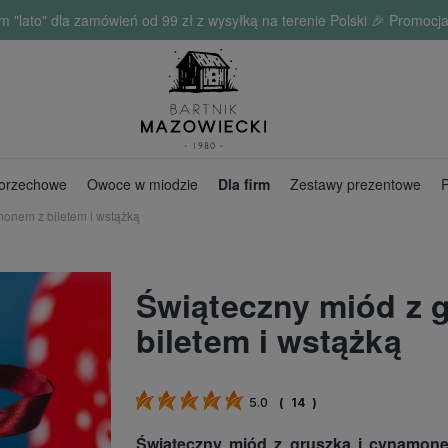
o" dla zamówień od 99 zł z wysyłką na terenie Polski 🎉 Promocja 
 orzechowe
Owoce w miodzie
Dla firm
Zestawy prezentowe
P
monem z biletem i wstążką
Świąteczny miód z 
biletem i wstążką
5.0
(
14
)
Świąteczny miód z gruszką i cynamon