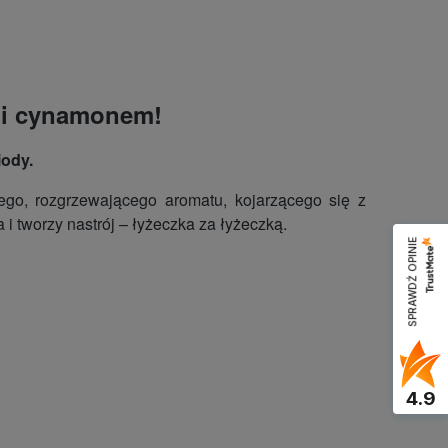
 i cynamonem!
iody.
tego, rozgrzewającego aromatu, kojarzącego się z
 tworzy nastrój – łyżeczka za łyżeczką.
SPRAWDŹ OPINIE
4.9