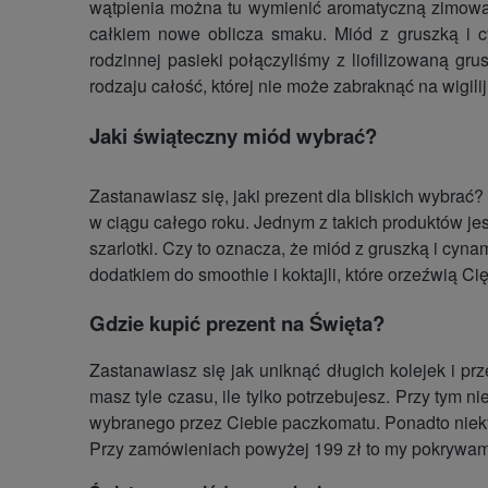
wątpienia można tu wymienić aromatyczną zimową
całkiem nowe oblicza smaku. Miód z gruszką i c
rodzinnej pasieki połączyliśmy z liofilizowaną g
rodzaju całość, której nie może zabraknąć na wigili
Jaki świąteczny miód wybrać?
Zastanawiasz się, jaki prezent dla bliskich wybrać
w ciągu całego roku. Jednym z takich produktów j
szarlotki. Czy to oznacza, że miód z gruszką i cy
dodatkiem do smoothie i koktajli, które orzeźwią C
Gdzie kupić prezent na Święta?
Zastanawiasz się jak uniknąć długich kolejek i pr
masz tyle czasu, ile tylko potrzebujesz. Przy tym
wybranego przez Ciebie paczkomatu. Ponadto niektó
Przy zamówieniach powyżej 199 zł to my pokrywamy