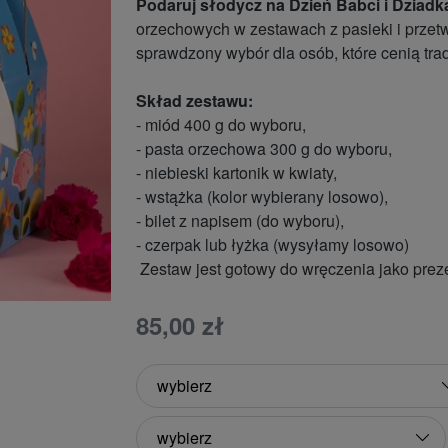
Podaruj słodycz na Dzień Babci i Dziadk
orzechowych w zestawach z pasieki i przetw
sprawdzony wybór dla osób, które cenią tra
Skład zestawu:
- miód 400 g do wyboru,
- pasta orzechowa 300 g do wyboru,
- niebieski kartonik w kwiaty,
- wstążka (kolor wybierany losowo),
- bilet z napisem (do wyboru),
- czerpak lub łyżka (wysyłamy losowo)
Zestaw jest gotowy do wręczenia jako prez
85,00 zł