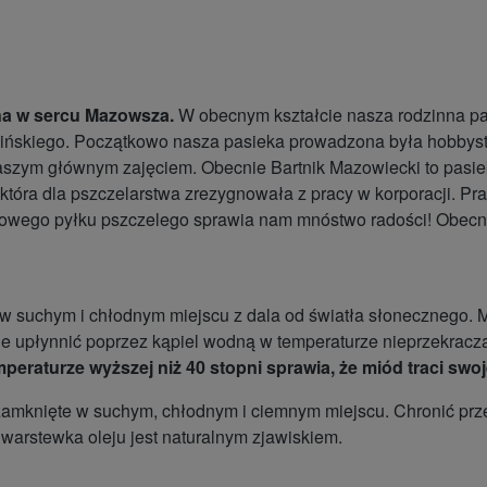
na w sercu Mazowsza.
W obecnym kształcie nasza rodzinna pasi
 Kalińskiego. Początkowo nasza pasieka prowadzona była hobbys
szym głównym zajęciem. Obecnie Bartnik Mazowiecki to pasieka 
 która dla pszczelarstwa zrezygnowała z pracy w korporacji. P
owego pyłku pszczelego sprawia nam mnóstwo radości! Obecnie
suchym i chłodnym miejscu z dala od światła słonecznego. Mi
ie upłynnić poprzez kąpiel wodną w temperaturze nieprzekracza
eraturze wyższej niż 40 stopni sprawia, że miód traci sw
amknięte w suchym, chłodnym i ciemnym miejscu. Chronić prze
 warstewka oleju jest naturalnym zjawiskiem.