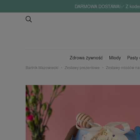
DARMOWA DOSTAWA!✅ Z kodem "lat
Zdrowa żywność
Miody
Pasty
Bartnik Mazowiecki
Zestawy prezentowe
Zestawy miodów na 