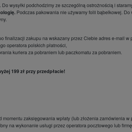
 Do wysyłki podchodzimy ze szczególną ostrożnością i staramy 
ologię.
Podczas pakowania nie używamy folii bąbelkowej. Do 
wny.
 po finalizacji zakupu na wskazany przez Ciebie adres e-mail w
go operatora polskich płatności,
brania kuriera za pobraniem lub paczkomatu za pobraniem.
żej 199 zł przy przedpłacie!
 momentu zaksięgowania wpłaty (lub złożenia zamówienia w prz
ebny na wykonanie usługi przez operatora pocztowego lub firmę 