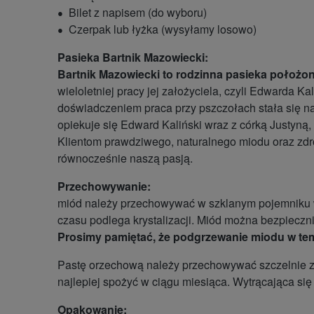
Bilet z napisem (do wyboru)
Czerpak lub łyżka (wysyłamy losowo)
Pasieka Bartnik Mazowiecki:
Bartnik Mazowiecki to rodzinna pasieka położo
wieloletniej pracy jej założyciela, czyli Edwarda
doświadczeniem praca przy pszczołach stała się na
opiekuje się Edward Kaliński wraz z córką Justyną,
Klientom prawdziwego, naturalnego miodu oraz zdr
równocześnie naszą pasją.
Przechowywanie:
miód należy przechowywać w szklanym pojemniku w 
czasu podlega krystalizacji. Miód można bezpieczn
Prosimy pamiętać, że podgrzewanie miodu w temp
Pastę orzechową należy przechowywać szczelnie z
najlepiej spożyć w ciągu miesiąca. Wytrącająca się
Opakowanie: