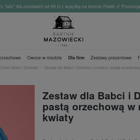
o" dla zamówień od 99 zł z wysyłką na terenie Polski 🎉 Promocja 
 orzechowe
Owoce w miodzie
Dla firm
Zestawy prezentowe
P
Dzień Babci i Dziadka
Zestaw dla Babci i Dziadka z miodem i pastą orzechową
Zestaw dla Babci i 
pastą orzechową w 
kwiaty