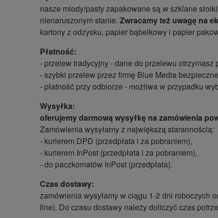
nasze miody/pasty zapakowane są w szklane słoiki.
nienaruszonym stanie.
Zwracamy też uwagę na ek
kartony z odzysku, papier bąbelkowy i papier pako
Płatność:
- przelew tradycyjny - dane do przelewu otrzymasz
- szybki przelew przez firmę Blue Media bezpieczne
- płatność przy odbiorze - możliwa w przypadku wy
Wysyłka:
oferujemy darmową wysyłkę na zamówienia powy
Zamówienia wysyłamy z największą starannością:
- kurierem DPD (przedpłata i za pobraniem),
- kurierem InPost (przedpłata i za pobraniem),
- do paczkomatów InPost (przedpłata).
Czas dostawy:
zamówienia wysyłamy w ciągu 1-2 dni roboczych od
line). Do czasu dostawy należy doliczyć czas potrz