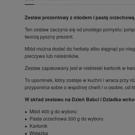
Zestaw prezentowy z miodem i pastą orzechową 
Ten zestaw zaczyna się od prostego pomysłu: połącz
tworzą pyszny prezent.
Miód można dodać do herbaty albo sięgnąć po niego
pieczywa lub naleśników.
Zestaw zapakowany jest w niebieski kartonik w kwi
To upominek, który zostaje w kuchni i wraca przy r
przypomina sobie o wspólnej chwili i o osobie, od k
W skład zestawu na Dzień Babci i Dziadka wch
Miód 400 g do wyboru
Pasta orzechowa 300 g do wyboru
Kartonik
Wstążka