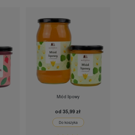
Miód lipowy
od
35,99 zł
Do koszyka