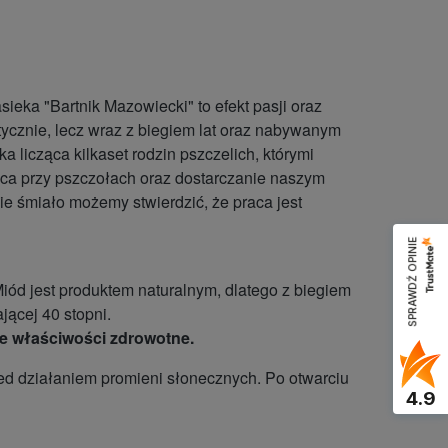
eka "Bartnik Mazowiecki" to efekt pasji oraz
tycznie, lecz wraz z biegiem lat oraz nabywanym
licząca kilkaset rodzin pszczelich, którymi
raca przy pszczołach oraz dostarczanie naszym
 śmiało możemy stwierdzić, że praca jest
SPRAWDŹ OPINIE
ód jest produktem naturalnym, dlatego z biegiem
jącej 40 stopni.
oje właściwości zdrowotne.
d działaniem promieni słonecznych. Po otwarciu
4.9