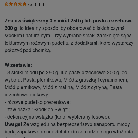
(
1
)
5.0
Zestaw świąteczny 3 x miód 250 g lub pasta orzechowa
200 g
to idealny sposób, by obdarować bliskich czymś
słodkim i naturalnym. Trzy wybrane smaki zamknięte są w
tekturowym różowym pudełku z dodatkami, które wystarczy
położyć pod choinką.
W zestawie:
- 3 słoiki miodu po 250 g lub pasty orzechowe 200 g, do
wyboru: Pasta piernikowa, Miód z gruszką i cynamonem,
Miód piernikowy, Miód z maliną, Miód z cytryną, Pasta
orzechowa do kawy;
- różowe pudełko prezentowe;
- zawieszka "Słodkich Świąt";
- dekoracyjna wstążka (kolor wybierany losowo).
Uwaga!
Ze względu na bezpieczeństwo transportu miody
będą zapakowane oddzielnie, do samodzielnego włożenia