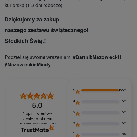
kurierską (1-2 dni robocze).
Dziękujemy za zakup
naszego zestawu świątecznego!
Słodkich Świąt!
Podziel się swoimi wrażeniami
#BartnikMazowiecki i
#MazowieckieMiody
5
100%
4
0%
5.0
3
0%
1
opinii klientów
z całego okresu
2
0%
zebranych i zweryfikowanych przez
1
0%