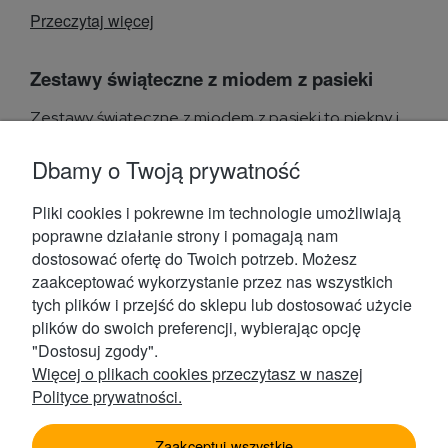
Przeczytaj więcej
Zestawy świąteczne z miodem z pasieki
Zestawy świąteczne z miodem z pasieki to piękny i
praktyczny pomysł na prezent z oferty sklepu
internetowego...
Dbamy o Twoją prywatność
Przeczytaj więcej
Pliki cookies i pokrewne im technologie umożliwiają
poprawne działanie strony i pomagają nam
dostosować ofertę do Twoich potrzeb. Możesz
zaakceptować wykorzystanie przez nas wszystkich
tych plików i przejść do sklepu lub dostosować użycie
plików do swoich preferencji, wybierając opcję
Kontakt
"Dostosuj zgody".
Więcej o plikach cookies przeczytasz w naszej
Polityce prywatności.
Obsługa Klienta
Zaakceptuj wszystkie