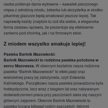
osoba preferuje dania wytrawne – kawałek pieczonego
mięsa z odrobiną miodu, żeberka lub skrzydełka w słodko-
pikantnej glazurze będą smakować jeszcze lepiej. Tak
naprawdę każdy znajdzie tu coś dla siebie, a elegancka
forma zestawu sprawia, że prezentuje się efektownie
zarówno pod choinką, jak i na firmowym stole.
Z miodem wszystko smakuje lepiej!
Pasieka Bartnik Mazowiecki:
Bartnik Mazowiecki to rodzinna pasieka położona w
sercu Mazowsza.
W obecnym kształcie nasza rodzinna
pasieka "Bartnik Mazowiecki" to efekt pasji oraz
wieloletniej pracy jej założyciela, czyli Edwarda
Kalińskiego. Początkowo nasza pasieka prowadzona była
hobbystycznie, lecz wraz z biegiem lat oraz nabywanym
doświadczeniem praca przy pszczołach stała się naszym
głównym zajęciem. Obecnie Bartnik Mazowiecki to
pasieka licząca kilkaset rodzin pszczelich, którymi