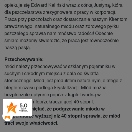
opiekuje się Edward Kaliński wraz z córką Justyną, która
dla pszczelarstwa zrezygnowała z pracy w korporacji.
Praca przy pszczołach oraz dostarczanie naszym Klientom
prawdziwego, naturalnego miodu oraz zdrowego pyłku
pszczelego sprawia nam mnóstwo radości! Obecnie
śmiało możemy stwierdzić, że praca jest równocześnie
naszą pasją.
Przechowywanie:
miód należy przechowywać w szklanym pojemniku w
suchym i chłodnym miejscu z dala od światła
słonecznego. Miód jest produktem naturalnym, dlatego z
biegiem czasu podlega krystalizacji. Miód można
bezpiecznie upłynnić poprzez kąpiel wodną w
temperaturze nieprzekraczającej 40 stopni.
5.0
Prosimy pamiętać, że podgrzewanie miodu w
OCENA
PRODUKTU
temperaturze wyższej niż 40 stopni sprawia, że miód
traci swoje właściwości.