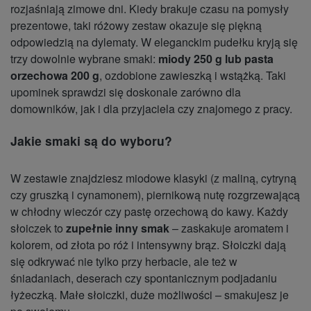
rozjaśniają zimowe dni. Kiedy brakuje czasu na pomysły
prezentowe, taki różowy zestaw okazuje się piękną
odpowiedzią na dylematy. W eleganckim pudełku kryją się
trzy dowolnie wybrane smaki:
miody 250 g lub pasta
orzechowa 200 g
, ozdobione zawieszką i wstążką. Taki
upominek sprawdzi się doskonale zarówno dla
domowników, jak i dla przyjaciela czy znajomego z pracy.
Jakie smaki są do wyboru?
W zestawie znajdziesz miodowe klasyki (z maliną, cytryną
czy gruszką i cynamonem), piernikową nutę rozgrzewającą
w chłodny wieczór czy pastę orzechową do kawy. Każdy
słoiczek to
zupełnie inny smak
– zaskakuje aromatem i
kolorem, od złota po róż i intensywny brąz. Słoiczki dają
się odkrywać nie tylko przy herbacie, ale też w
śniadaniach, deserach czy spontanicznym podjadaniu
łyżeczką. Małe słoiczki, duże możliwości – smakujesz je