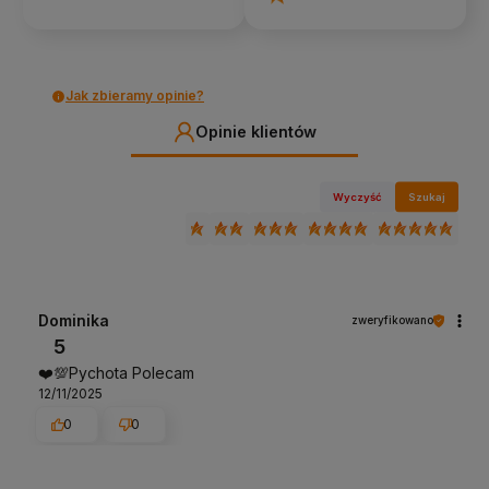
Jak zbieramy opinie?
Opinie klientów
Wyczyść
Szukaj
Dominika
zweryfikowano
5
❤️💯Pychota Polecam
12/11/2025
0
0