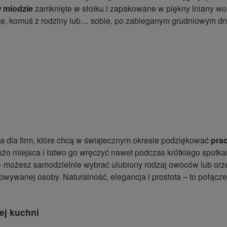
 miodzie
zamknięte w słoiku i zapakowane w piękny lniany wor
dce, komuś z rodziny lub… sobie, po zabieganym grudniowym dn
a dla firm, które chcą w świątecznym okresie podziękować
pra
użo miejsca i łatwo go wręczyć nawet podczas krótkiego spotka
– możesz samodzielnie wybrać ulubiony rodzaj owoców lub orze
wywanej osoby. Naturalność, elegancja i prostota – to połącz
ej kuchni