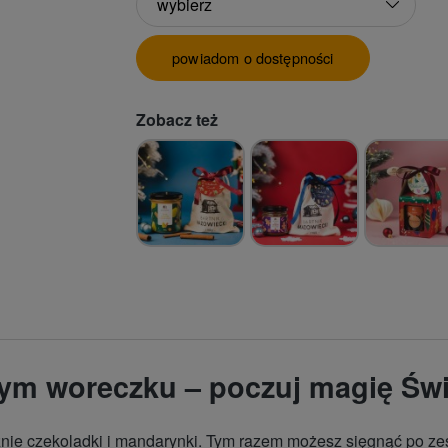
powiadom o dostępności
Zobacz też
nym woreczku – poczuj magię Świ
e czekoladki i mandarynki. Tym razem możesz sięgnąć po zestaw