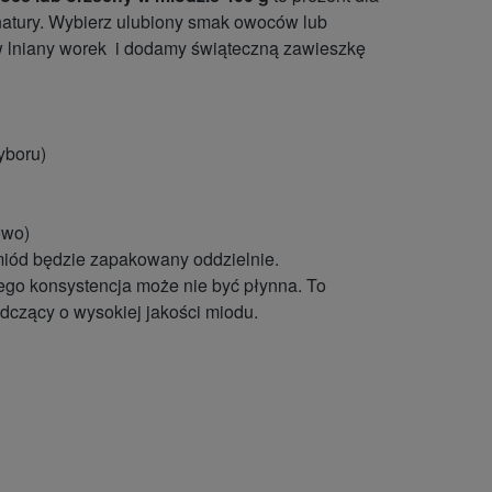
 natury. Wybierz ulubiony smak owoców lub
 lniany worek i dodamy świąteczną zawieszkę
yboru)
owo)
miód będzie zapakowany oddzielnie.
 jego konsystencja może nie być płynna. To
dczący o wysokiej jakości miodu.