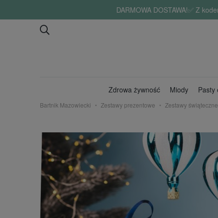
DARMOWA DOSTAWA!✅ Z kodem "lat
Zdrowa żywność
Miody
Pasty
Bartnik Mazowiecki
Zestawy prezentowe
Zestawy świąteczne