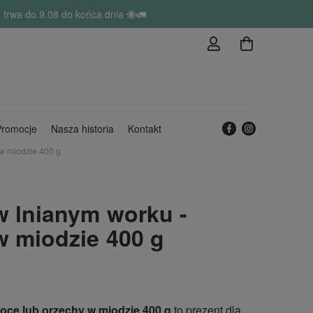
trwa do 9.08 do końca dnia 🐝🚛
romocje
Nasza historia
Kontakt
 w miodzie 400 g
w lnianym worku -
w miodzie 400 g
oce lub orzechy w miodzie 400 g
to prezent dla