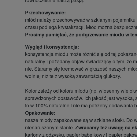
równocześnie naszą pasją.
Przechowywanie:
miód należy przechowywać w szklanym pojemniku w 
czasu podlega krystalizacji. Miód można bezpieczn
Prosimy pamiętać, że podgrzewanie miodu w temp
Wygląd i konsystencja:
konsystencja miodu może różnić się od tej pokazanej 
naturalny i pożądany objaw świadczący o tym, że m
nie. Staramy się kremować większość naszych miod
wolniej niż te z wysoką zawartością glukozy.
Kolor zależy od koloru miodu (np. wiosenny wielokwi
sprawdzonych dostawców. Ich jakość jest wysoka, a k
to w 100% naturalne i nie ma potrzeby dodawania 
Opakowanie:
nasze miody zapakowane są w szklane słoiki. Do wy
nienaruszonym stanie.
Zwracamy też uwagę na ek
kartony z odzysku, papier bąbelkowy i papier pako