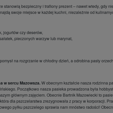
że stanowią bezpieczny i trafiony prezent – nawet wtedy, gdy
ajdą swoje miejsce w każdej kuchni, niezależnie od kulinarny
, jogurtów czy deserów,
sałatek, pieczonych warzyw lub marynat,
pomysł na rozgrzanie w chłodny dzień, a odrobina pasty orzech
na w sercu Mazowsza.
W obecnym kształcie nasza rodzinna pasi
 Kalińskiego. Początkowo nasza pasieka prowadzona była hobbys
szym głównym zajęciem. Obecnie Bartnik Mazowiecki to pasieka 
 która dla pszczelarstwa zrezygnowała z pracy w korporacji. P
owego pyłku pszczelego sprawia nam mnóstwo radości! Obecnie