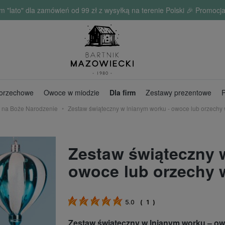
o" dla zamówień od 99 zł z wysyłką na terenie Polski 🎉 Promocja 
 orzechowe
Owoce w miodzie
Dla firm
Zestawy prezentowe
P
 na Boże Narodzenie
Zestaw świąteczny w lnianym worku - owoce lub orzechy
Zestaw świąteczny 
owoce lub orzechy 
5.0
(
1
)
Zestaw świąteczny w lnianym worku – ow