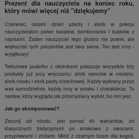
Prezent dla nauczyciela na koniec roku,
który mówi więcej niż "dziękujemy"
Czerwiec, ostatni dzień szkoły i stolik w pokoju
nauczycielskim pełen kwiatów, bombonierек i kubków z
napisami. Żaden nauczyciel tego głośno nie powie, ale
większość tych prezentów jest taka sama. Ten jest inny -
wyjątkowy!
Tekturowe pudełko z okienkami pokazuje wszystkie trzy
produkty już przy wręczaniu: słoik owoców w miodzie,
słoik miodu i słoik pasty orzechowej. Każdy wybrany przez
was samodzielnie, każdy inny w smaku i charakterze. To
zestaw, który wygląda jak przemyślany wybór, bo nim jest.
Jak go skomponować?
Zacznij od miodu, jest ponad 40 wariantów, od
klasycznych tradycyjnych po smakowe z owocami,
przyprawami i ziołami. Miód z czarnym bzem dla kogoś,