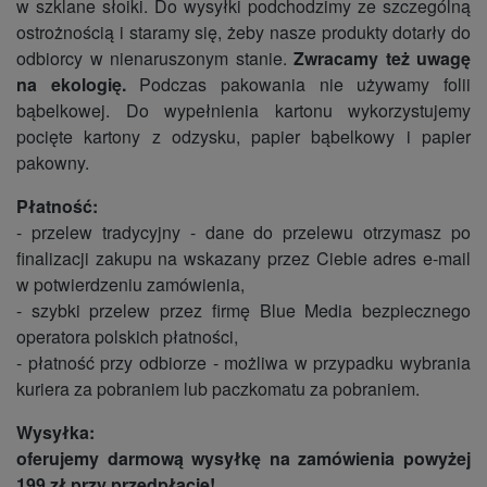
w szklane słoiki. Do wysyłki podchodzimy ze szczególną
ostrożnością i staramy się, żeby nasze produkty dotarły do
odbiorcy w nienaruszonym stanie.
Zwracamy też uwagę
na ekologię.
Podczas pakowania nie używamy folii
bąbelkowej. Do wypełnienia kartonu wykorzystujemy
pocięte kartony z odzysku, papier bąbelkowy i papier
pakowny.
Płatność:
- przelew tradycyjny - dane do przelewu otrzymasz po
finalizacji zakupu na wskazany przez Ciebie adres e-mail
w potwierdzeniu zamówienia,
- szybki przelew przez firmę Blue Media bezpiecznego
operatora polskich płatności,
- płatność przy odbiorze - możliwa w przypadku wybrania
kuriera za pobraniem lub paczkomatu za pobraniem.
Wysyłka:
oferujemy darmową wysyłkę na zamówienia powyżej
199 zł przy przedpłacie!