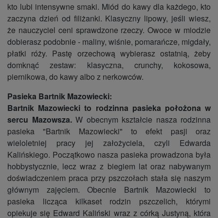
kto lubi intensywne smaki. Miód do kawy dla każdego, kto
zaczyna dzień od filiżanki. Klasyczny lipowy, jeśli wiesz,
że nauczyciel ceni sprawdzone rzeczy. Owoce w miodzie
dobierasz podobnie - maliny, wiśnie, pomarańcze, migdały,
płatki róży. Pastę orzechową wybierasz ostatnią, żeby
domknąć zestaw: klasyczna, crunchy, kokosowa,
piernikowa, do kawy albo z nerkowców.
Pasieka Bartnik Mazowiecki:
Bartnik Mazowiecki to rodzinna pasieka położona w
sercu Mazowsza.
W obecnym kształcie nasza rodzinna
pasieka "Bartnik Mazowiecki" to efekt pasji oraz
wieloletniej pracy jej założyciela, czyli Edwarda
Kalińskiego. Początkowo nasza pasieka prowadzona była
hobbystycznie, lecz wraz z biegiem lat oraz nabywanym
doświadczeniem praca przy pszczołach stała się naszym
głównym zajęciem. Obecnie Bartnik Mazowiecki to
pasieka licząca kilkaset rodzin pszczelich, którymi
opiekuje się Edward Kaliński wraz z córką Justyną, która