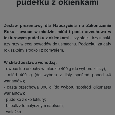
pudełku z okienkami
Zestaw prezentowy dla Nauczyciela na Zakończenie
Roku - owoce w miodzie, miód i pasta orzechowa w
tekturowym pudełku z okienkam
i - trzy słoiki, trzy smaki,
trzy razy więcej powodów do uśmiechu. Podziękuj za cały
rok szkolny słodko i z pomysłem.
W skład zestawu wchodzą:
- owoce lub orzechy w miodzie 400 g (do wyboru z listy);
- miód 400 g (do wyboru z listy spośród ponad 40
wariantów);
- pasta orzechowa 300 g (do wyboru spośród kilkunastu
wariantów);
- pudełko z eko tektury;
- bilecik z tematycznym napisem;
- wstążka.