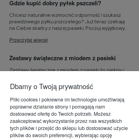
Gdzie kupić dobry pyłek pszczeli?
Chcesz naturalnie wzmocnić odporność i szukasz
prawdziwego pyłku pszczelego? Już teraz czekają
na Ciebie skarby z naszej pasieki. Poczuj wyjątkowy...
Przeczytaj więcej
Zestawy świąteczne z miodem z pasieki
Zestawy świąteczne z miodem z pasieki to piękny i
praktyczny pomysł na prezent z oferty sklepu
internetowego...
Dbamy o Twoją prywatność
Przeczytaj więcej
Pliki cookies i pokrewne im technologie umożliwiają
poprawne działanie strony i pomagają nam
dostosować ofertę do Twoich potrzeb. Możesz
zaakceptować wykorzystanie przez nas wszystkich
tych plików i przejść do sklepu lub dostosować użycie
plików do swoich preferencji, wybierając opcję