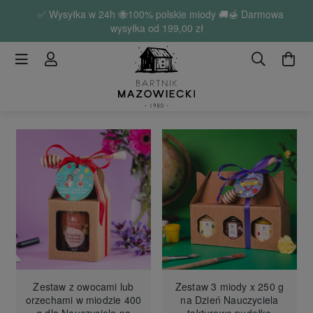
✅ Wysyłka w 24h 🐝100% polskie miody 🚚🍯 Darmowa
wysyłka od
199,00 zł
Zestaw z owocami lub
Zestaw 3 miody x 250 g
orzechami w miodzie 400
na Dzień Nauczyciela
g dla Nauczyciela na
tekturowe pudełko