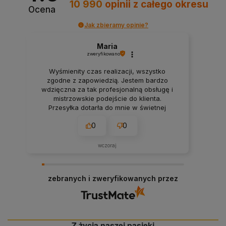
10 990
opinii
z całego okresu
Ocena
Jak zbieramy opinie?
Maria
zweryfikowano
Wyśmienity czas realizacji, wszystko
zgodne z zapowiedzią. Jestem bardzo
wdzięczna za tak profesjonalną obsługę i
mistrzowskie podejście do klienta.
Przesyłka dotarła do mnie w świetnej
formie. Ten sklep to petarda, ma wszystko
0
0
to, czego potrzebuję.
wczoraj
zebranych i zweryfikowanych przez
Z życia naszej pasieki