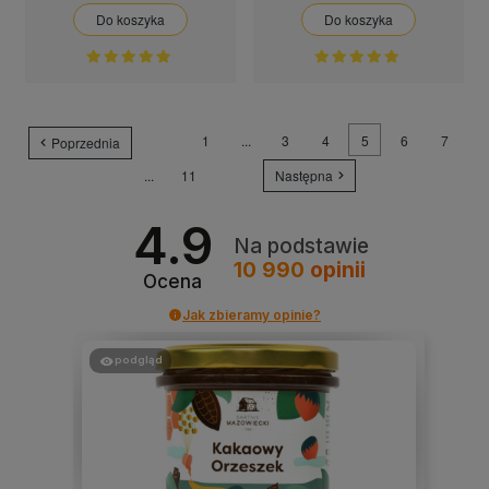
Do koszyka
Do koszyka
1
...
3
4
5
6
7
Poprzednia
...
11
Następna
4.9
Na podstawie
10 990
opinii
Ocena
Jak zbieramy opinie?
podgląd