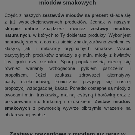
miodów smakowych
Część z naszych
zestawów miodów na prezent
składa się
z już wyselekcjonowanych produktów. Jednak w naszym
sklepie online
znajdziesz również
zestawy miodów
naturalnych
, w których to Ty dobierasz produkty. Wybór jest
naprawdę spory, a coś dla siebie znajdą zarówno zwolennicy
klasyki, jaki i miłośnicy oryginalnych smaków. Wśród
tradycyjnych produktów znalazły się m.in. miody z kwiatów
lipy, gryki czy rzepaku. Sporą popularnością cieszą się
również warianty wzbogacone pyłkiem pszczelim i
propolisem. Jeżeli szukasz zdrowszej alternatywy
pasty czekoladowej, koniecznie przyjrzyj się naszej
propozycji wzbogaconej kakao. Ponadto dostępne są miody z
owocami m.in. truskawką, maliną, cytryną i borówką oraz z
przyprawami np. kurkumą i czosnkiem.
Zestaw miodów
smakowych
z pewnością wywrze olbrzymie wrażenie na
obdarowanej osobie.
Zestawy prezentowe z miodem już teraz w