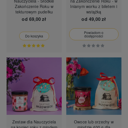
Nauczyciela - Słodkie
na Zakończenie Roku - w
Zakończenie Roku w
lnianym worku z biletem i
tekturowym pudełku
wstążką
od
69,00 zł
od
49,00 zł
Powiadom o
Do koszyka
dostępności
Zestaw dla Nauczyciela
Owoce lub orzechy w
na koniec roku z miodem
miodzie 400 g dla