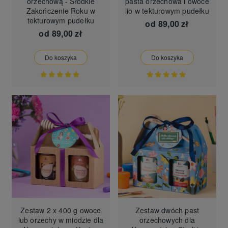
orzechową - Słodkie
pasta orzechowa i owoce
Zakończenie Roku w
lio w tekturowym pudełku
tekturowym pudełku
od
89,00 zł
od
89,00 zł
Do koszyka
Do koszyka
Zestaw 2 x 400 g owoce
Zestaw dwóch past
lub orzechy w miodzie dla
orzechowych dla