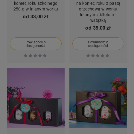
koniec roku szkolnego
na koniec roku z pastą
250 g w lnianym worku
orzechową w worku
lnianym z biletem i
od
33,00 zł
wstążką
od
35,00 zł
Powiadom o
Powiadom o
dostępności
dostępności