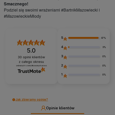
Smacznego!
Podziel się swoimi wrażeniami #BartnikMazowiecki i
#MazowieckieMiody
5
97%
4
3%
5.0
3
0%
30
opinii klientów
z całego okresu
2
0%
zebranych i zweryfikowanych przez
1
0%
Jak zbieramy opinie?
Opinie klientów