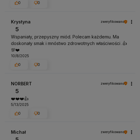
0
0
Krystyna
zweryfikowano
5
Wspaniały, przepyszny miód. Polecam każdemu. Ma
doskonały smak i mnóstwo zdrowotnych właściwości .👍️
💯❤️
10/8/2025
0
0
NORBERT
zweryfikowano
5
❤️❤️❤️👍️
5/13/2025
0
0
Michał
zweryfikowano
5