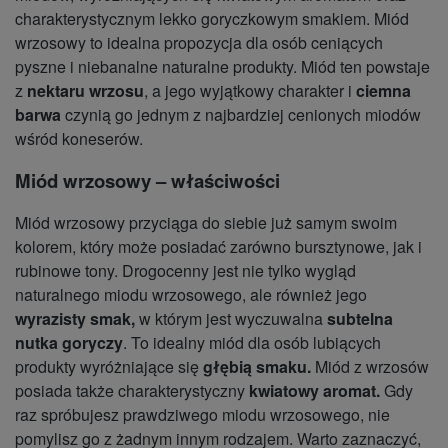
charakterystycznym lekko goryczkowym smakiem. Miód
wrzosowy to idealna propozycja dla osób ceniących
pyszne i niebanalne naturalne produkty. Miód ten powstaje
z
nektaru wrzosu
, a jego wyjątkowy charakter i
ciemna
barwa
czynią go jednym z najbardziej cenionych miodów
wśród koneserów.
Miód wrzosowy – właściwości
Miód wrzosowy przyciąga do siebie już samym swoim
kolorem, który może posiadać zarówno bursztynowe, jak i
rubinowe tony. Drogocenny jest nie tylko wygląd
naturalnego miodu wrzosowego, ale również jego
wyrazisty smak,
w którym jest wyczuwalna
subtelna
nutka goryczy
. To idealny miód dla osób lubiących
produkty wyróżniające się
głębią smaku.
Miód z wrzosów
posiada także charakterystyczny
kwiatowy aromat.
Gdy
raz spróbujesz prawdziwego miodu wrzosowego, nie
pomylisz go z żadnym innym rodzajem. Warto zaznaczyć,