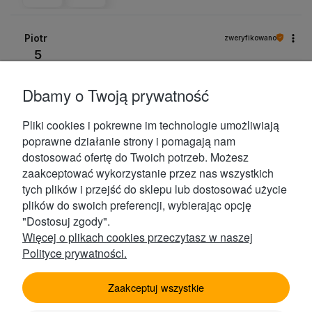
Piotr
zweryfikowano
5
Jakość widoczna jest zarówno w samym opakowaniu
produktu , jak i w niezwykłym słodkim wnętrzu , polecam
Dbamy o Twoją prywatność
:)
11/21/2024
Pliki cookies i pokrewne im technologie umożliwiają
0
0
poprawne działanie strony i pomagają nam
dostosować ofertę do Twoich potrzeb. Możesz
zaakceptować wykorzystanie przez nas wszystkich
arkadius
zweryfikowano
tych plików i przejść do sklepu lub dostosować użycie
5
plików do swoich preferencji, wybierając opcję
Ocena klienta:
Doskonale
"Dostosuj zgody".
11/26/2025
Więcej o plikach cookies przeczytasz w naszej
0
0
Polityce prywatności.
Małgorzata
zweryfikowano
Zaakceptuj wszystkie
5