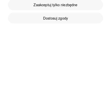
Ocena klienta:
Doskonale
Zaakceptuj tylko niezbędne
11/18/2025
0
0
Dostosuj zgody
Wlodzimierz
zweryfikowano
5
Ocena klienta:
Doskonale
11/7/2025
0
0
Dariusz
zweryfikowano
5
Ocena klienta:
Doskonale
11/5/2025
0
0
JAN
zweryfikowano