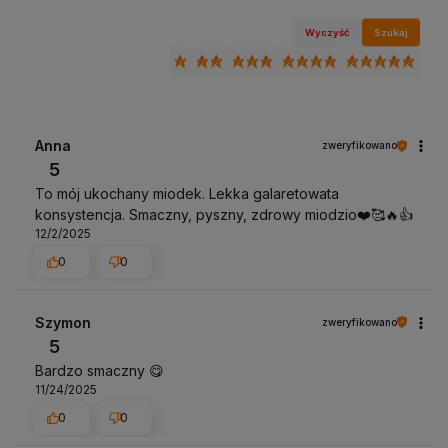
Wyczyść
Szukaj
Anna
zweryfikowano
5
To mój ukochany miodek. Lekka galaretowata
konsystencja. Smaczny, pyszny, zdrowy miodzio❤️🥰🔥👍
12/2/2025
0
0
Szymon
zweryfikowano
5
Bardzo smaczny 😋
11/24/2025
0
0