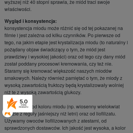
wyższej niż 40 stopni sprawia, że miód traci swoje
właściwości.
Wygląd i konsystencja:
konsystencja miodu może różnić się od tej pokazanej na
filmie i jest zależna od kilku czynników. Po pierwsze od
tego, na jakim etapie jest krystalizacja miodu (to naturalny i
pożądany objaw świadczący o tym, że miód jest
prawdziwy i wysokiej jakości) oraz od tego czy dany miód
został poddany procesowi kremowania, czy też nie.
Staramy się kremować większość naszych miodów
smakowych. Należy również pamiętać o tym, że miody z
wysoką zawartością fruktozy będą krystalizowały wolniej
niż te z wysoką zawartością glukozy.
5.0
Kolor zależy od koloru miodu (np. wiosenny wielokwiat
OCENA
PRODUKTU
będzie z reguły jaśniejszy niż letni) oraz od liofilizatu.
Używamy owoców liofilizowanych z atestami, od
sprawdzonych dostawców. Ich jakość jest wysoka, a kolor